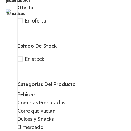
Oferta
En oferta
MÁS
Recetas, consejos y
Estado De Stock
En stock
Categorías Del Producto
¡Formas Divinas de
Disfrutar el Ramen Buldak
Bebidas
Samyang!
Comidas Preparadas
Corre que vuelan!
Condiciones de venta
Envío y devoluciones
Dulces y Snacks
El mercado