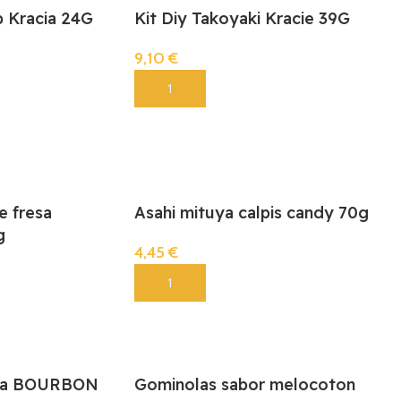
p Kracia 24G
Kit Diy Takoyaki Kracie 39G
9,10
€
Añadir
e fresa
Asahi mituya calpis candy 70g
g
4,45
€
Añadir
ola BOURBON
Gominolas sabor melocoton