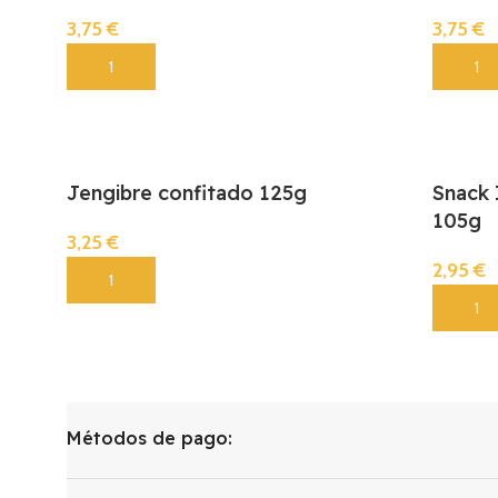
3,75
€
3,75
€
Añadir
Añadir
Jengibre confitado 125g
Snack 
105g
3,25
€
2,95
€
Añadir
Añadir
Métodos de pago: