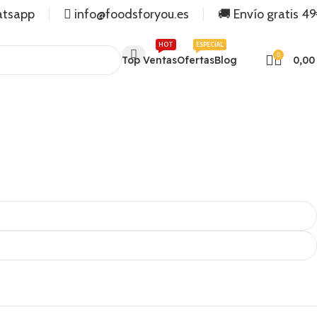
atsapp
info@foodsforyou.es
🚚 Envío gratis 4
HOT
ESPECIAL
0
Top Ventas
Ofertas
Blog
0,0