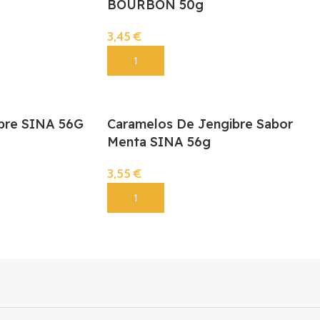
BOURBON 50g
3,45
€
Añadir
bre SINA 56G
Caramelos De Jengibre Sabor
Menta SINA 56g
3,55
€
Añadir