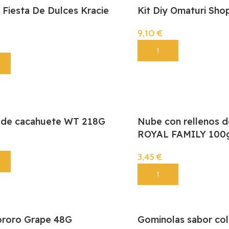
y Fiesta De Dulces Kracie
Kit Diy Omaturi Sho
9,10
€
Añadir
 de cacahuete WT 218G
Nube con rellenos d
ROYAL FAMILY 100
3,45
€
Añadir
ororo Grape 48G
Gominolas sabor c