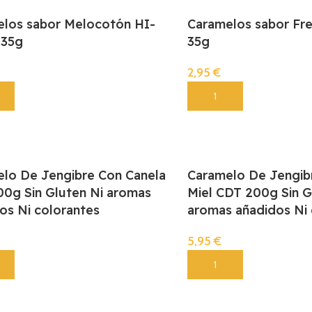
los sabor Melocotón HI-
Caramelos sabor F
35g
35g
2,95
€
Añadir
lo De Jengibre Con Canela
Caramelo De Jengib
0g Sin Gluten Ni aromas
Miel CDT 200g Sin G
os Ni colorantes
aromas añadidos Ni 
5,95
€
Añadir