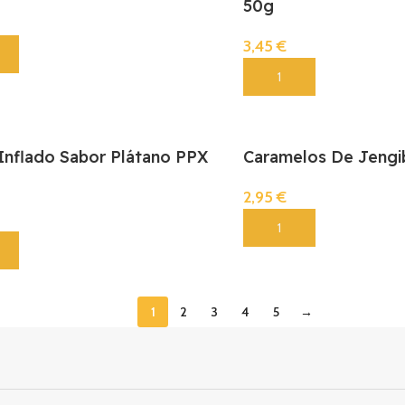
50g
3,45
€
Añadir
Inflado Sabor Plátano PPX
Caramelos De Jengi
2,95
€
Añadir
1
2
3
4
5
→