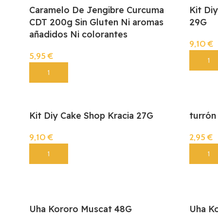
Caramelo De Jengibre Curcuma
Kit Di
CDT 200g Sin Gluten Ni aromas
29G
añadidos Ni colorantes
9,10
€
5,95
€
Añadir
Añadir
Kit Diy Cake Shop Kracia 27G
turrón
9,10
€
2,95
€
Añadir
Añadir
Uha Kororo Muscat 48G
Uha K