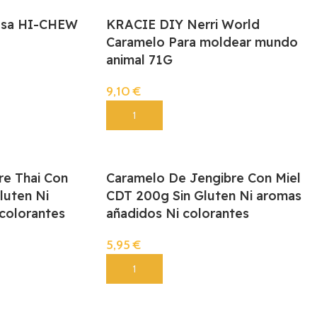
resa HI-CHEW
KRACIE DIY Nerri World
Caramelo Para moldear mundo
animal 71G
9,10
€
Añadir
re Thai Con
Caramelo De Jengibre Con Miel
luten Ni
CDT 200g Sin Gluten Ni aromas
colorantes
añadidos Ni colorantes
5,95
€
Añadir