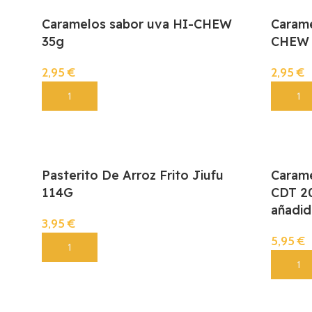
Caramelos sabor uva HI-CHEW
Carame
35g
CHEW 
2,95
€
2,95
€
Añadir
Añadir
Pasterito De Arroz Frito Jiufu
Carame
114G
CDT 20
añadid
3,95
€
5,95
€
Añadir
Añadir