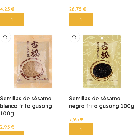
4,25
€
26,75
€
Añadir
Añadir
Semillas de sésamo
Semillas de sésamo
blanco frito gusong
negro frito gusong 100g
100g
2,95
€
2,95
€
Añadir