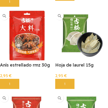
Añadir
Anís estrellado rmz 30g
Hoja de laurel 15g
2,95
€
2,95
€
Añadir
Añadir