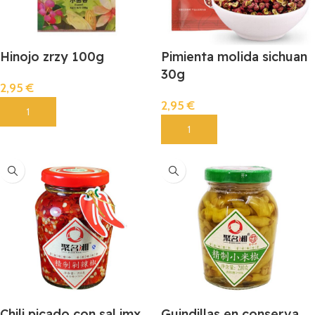
Hinojo zrzy 100g
Pimienta molida sichuan
30g
2,95
€
2,95
€
Añadir
Añadir
Chili picado con sal jmx
Guindillas en conserva