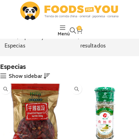
0
Menú
Inicio
Especias y Condimentos
Mostrando los 23
Especias
resultados
Especias
Show sidebar