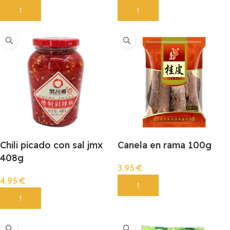
Añadir
Añadir
Chili picado con sal jmx
Canela en rama 100g
408g
3,95
€
4,95
€
Añadir
Añadir