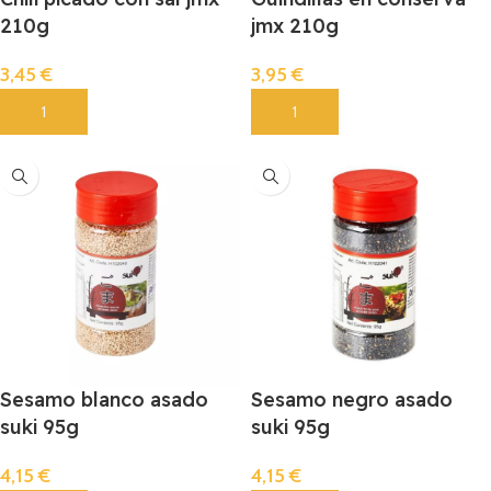
210g
jmx 210g
3,45
€
3,95
€
Añadir
Añadir
Sesamo blanco asado
Sesamo negro asado
suki 95g
suki 95g
4,15
€
4,15
€