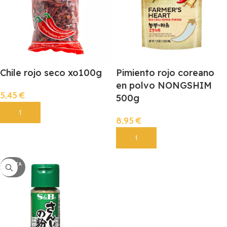
Chile rojo seco xo100g
Pimiento rojo coreano
en polvo NONGSHIM
5,45
€
500g
Añadir
8,95
€
Añadir
AGOTA
DO