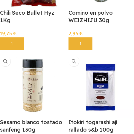
Chili Seco Bullet Hyz
Comino en polvo
1Kg
WEIZHIJU 30g
19,75
€
2,95
€
Añadir
Añadir
Sesamo blanco tostado
Itokiri togarashi ají
sanfeng 130g
rallado s&b 100g