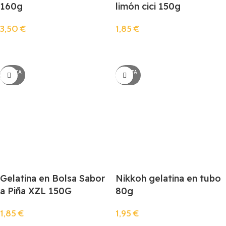
160g
limón cici 150g
3,50
€
1,85
€
Llista De Espera
Llista De Espera
AGOTA
AGOTA
DO
DO
Gelatina en Bolsa Sabor
Nikkoh gelatina en tubo
a Piña XZL 150G
80g
1,85
€
1,95
€