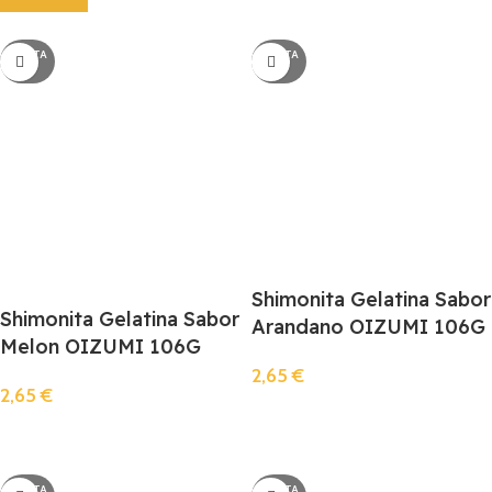
AGOTA
AGOTA
DO
DO
Shimonita Gelatina Sabor
Shimonita Gelatina Sabor
Arandano OIZUMI 106G
Melon OIZUMI 106G
2,65
€
2,65
€
Llista De Espera
Llista De Espera
AGOTA
AGOTA