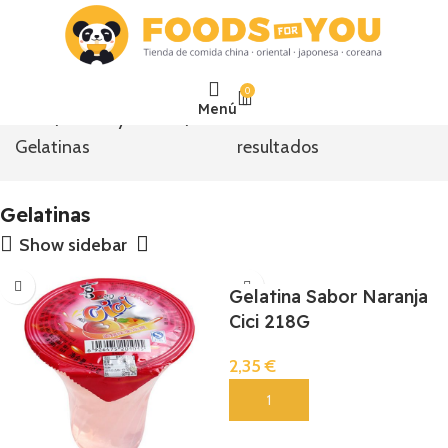
0
Menú
Inicio
Dulces y Snacks
Mostrando los 24
Gelatinas
resultados
Gelatinas
Show sidebar
Gelatina Sabor Naranja
Cici 218G
2,35
€
Añadir