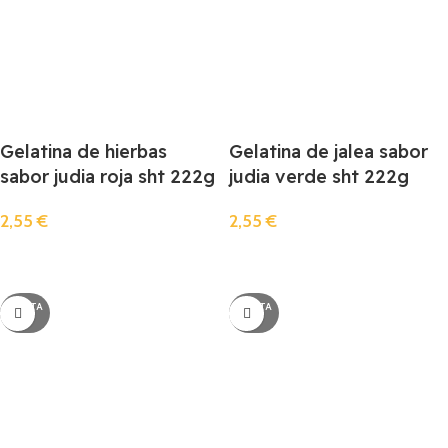
Gelatina de hierbas
Gelatina de jalea sabor
sabor judia roja sht 222g
judia verde sht 222g
2,55
€
2,55
€
Llista De Espera
Llista De Espera
AGOTA
AGOTA
DO
DO