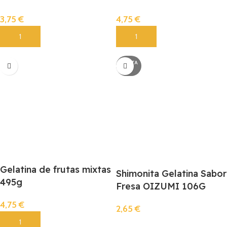
3,75
€
4,75
€
Añadir
Añadir
AGOTA
DO
Gelatina de frutas mixtas
Shimonita Gelatina Sabor
495g
Fresa OIZUMI 106G
4,75
€
2,65
€
Añadir
Llista De Espera