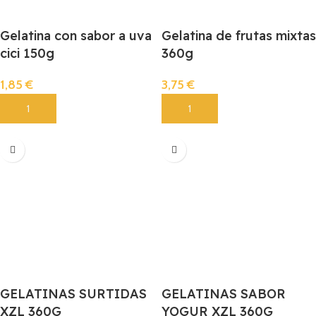
Gelatina con sabor a uva
Gelatina de frutas mixtas
cici 150g
360g
1,85
€
3,75
€
Añadir
Añadir
GELATINAS SURTIDAS
GELATINAS SABOR
XZL 360G
YOGUR XZL 360G