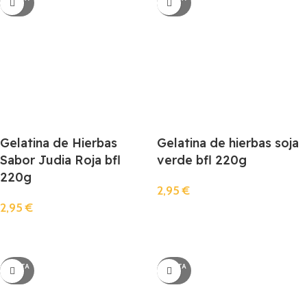
DO
DO
Gelatina de Hierbas
Gelatina de hierbas soja
Sabor Judia Roja bfl
verde bfl 220g
220g
2,95
€
2,95
€
Llista De Espera
Llista De Espera
AGOTA
AGOTA
DO
DO