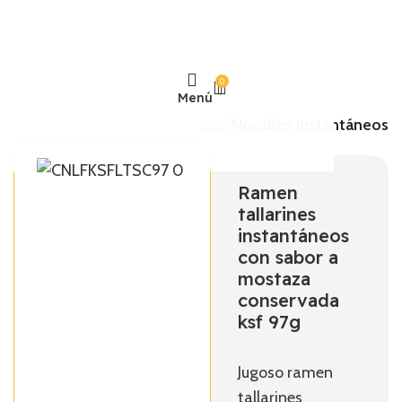
0
Menú
Inicio
Comidas Preparadas
Noodles Instantáneos
Ramen
tallarines
instantáneos
con sabor a
mostaza
COREA
HOT POT
JARABE
ARROZ MORADO
conservada
ksf 97g
Jugoso ramen
tallarines