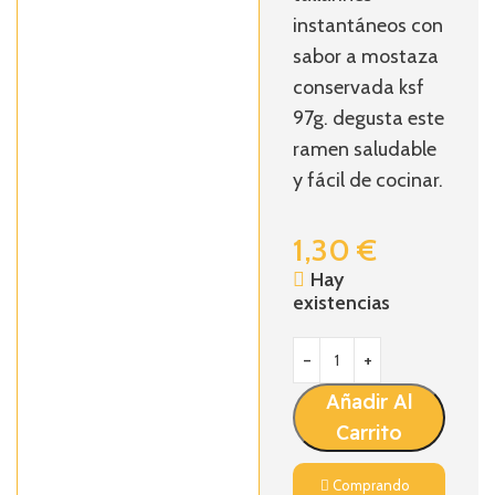
instantáneos con
sabor a mostaza
conservada ksf
97g. degusta este
ramen saludable
y fácil de cocinar.
1,30
€
Hay
existencias
Añadir Al
Carrito
Comprando