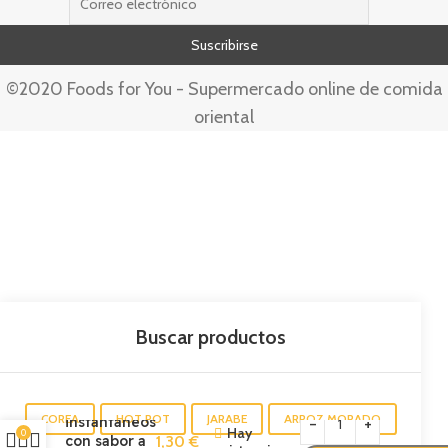
©2020 Foods for You - Supermercado online de comida
oriental
Ramen
tallarines
COREA
HOT POT
JARABE
ARROZ MORADO
instantáneos
Hay
0
con sabor a
1,30
€