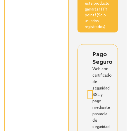
este producto
ganarás
1
FFY
point ! (Solo
usuarios
registrados)
Pago
Seguro
Web con
certificado
de
seguridad
SSL y
pago
mediante
pasarela
de
seguridad