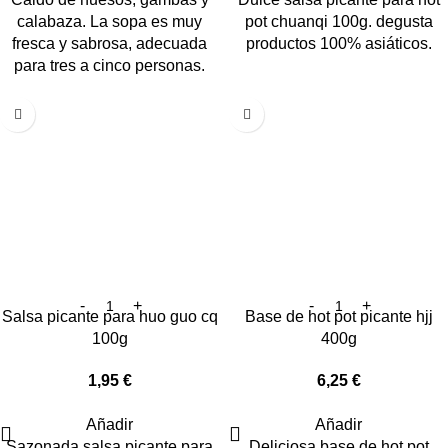
calabaza. La sopa es muy
pot chuanqi 100g. degusta
fresca y sabrosa, adecuada
productos 100% asiáticos.
para tres a cinco personas.
Salsa picante para huo guo cq
Base de hot pot picante hjj
100g
400g
1,95
€
6,25
€
Añadir
Añadir
Sazonada salsa picante para
Deliciosa base de hot pot