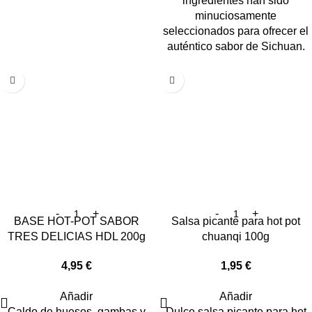
ingredientes han sido
minuciosamente
seleccionados para ofrecer el
auténtico sabor de Sichuan.
BASE HOT-POT SABOR
Salsa picante para hot pot
TRES DELICIAS HDL 200g
chuanqi 100g
4,95
€
1,95
€
Añadir
Añadir
Caldo de huesos, gambas y
Dulce salsa picante para hot