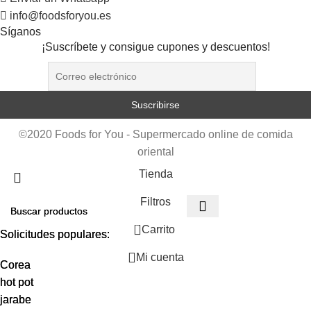
info@foodsforyou.es
Síganos
¡Suscríbete y consigue cupones y descuentos!
©2020 Foods for You - Supermercado online de comida
oriental
Tienda
Filtros
0
Carrito
Solicitudes populares:
Solicitudes populares:
Mi cuenta
Corea
Corea
hot pot
hot pot
jarabe
jarabe