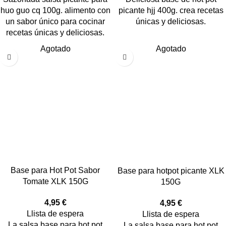
huo guo cq 100g. alimento con
picante hjj 400g. crea recetas
un sabor único para cocinar
únicas y deliciosas.
recetas únicas y deliciosas.
Agotado
Agotado
Base para Hot Pot Sabor
Base para hotpot picante XLK
Tomate XLK 150G
150G
4,95
€
4,95
€
Llista de espera
Llista de espera
La salsa base para hot pot
La salsa base para hot pot