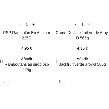
PSP Rambután En Almíbar
Carne De Jackfruit Verde Aroy-
225G
D 565g
4,95
€
4,35
€
Añadir
Añadir
Ramboutans au sirop psp
Jackfruit verde aroy-d 565g
225g