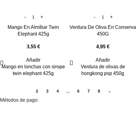
Mango En Almíbar Twin
Verdura De Oliva En Conserva
Elephant 425g
450G
3,55
€
4,95
€
Añadir
Añadir
Mango en lonchas con sirope
Verdura de olivas de
twin elephant 425g
hongkong psp 450g
1
2
3
4
…
6
7
8
→
Métodos de pago: