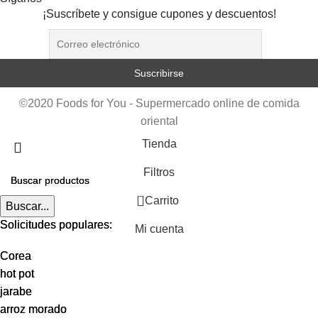
¡Suscríbete y consigue cupones y descuentos!
©2020 Foods for You - Supermercado online de comida
oriental
Tienda
Filtros
0
Carrito
Buscar...
Buscar...
Solicitudes populares:
Solicitudes populares:
Mi cuenta
Corea
Corea
hot pot
hot pot
jarabe
jarabe
arroz morado
arroz morado