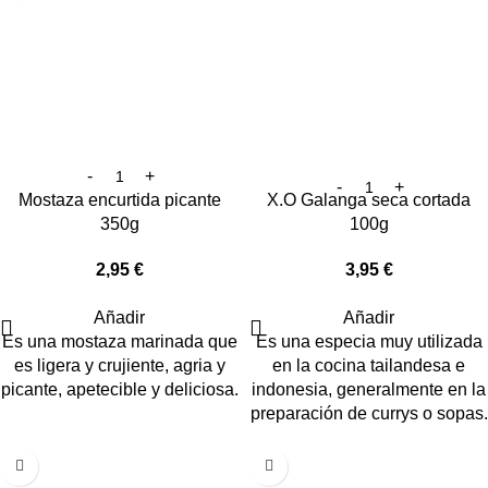
X.O Galanga seca cortada
Mostaza encurtida picante
100g
350g
3,95
€
2,95
€
Añadir
Añadir
Es una especia muy utilizada
Es una mostaza marinada que
en la cocina tailandesa e
es ligera y crujiente, agria y
indonesia, generalmente en la
picante, apetecible y deliciosa.
preparación de currys o sopas.