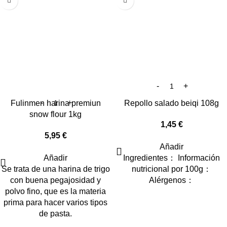
Fulinmen harina premiun
Repollo salado beiqi 108g
snow flour 1kg
1,45
€
5,95
€
Añadir
Añadir
Ingredientes： Información
Se trata de una harina de trigo
nutricional por 100g：
con buena pegajosidad y
Alérgenos：
polvo fino, que es la materia
prima para hacer varios tipos
de pasta.