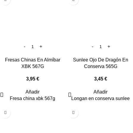
Fresas Chinas En Almíbar
Sunlee Ojo De Dragón En
XBK 567G
Conserva 565G
3,95
€
3,45
€
Añadir
Añadir
Fresa china xbk 567g
Longan en conserva sunlee