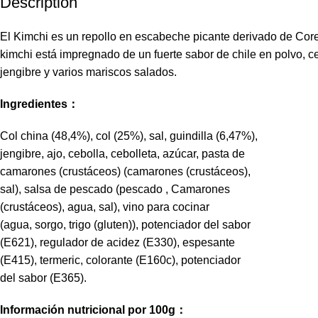
Description
El Kimchi es un repollo en escabeche picante derivado de Cor
kimchi está impregnado de un fuerte sabor de chile en polvo, ce
jengibre y varios mariscos salados.
Ingredientes：
Col china (48,4%), col (25%), sal, guindilla (6,47%),
jengibre, ajo, cebolla, cebolleta, azúcar, pasta de
camarones (crustáceos) (camarones (crustáceos),
sal), salsa de pescado (pescado , Camarones
(crustáceos), agua, sal), vino para cocinar
(agua, sorgo, trigo (gluten)), potenciador del sabor
(E621), regulador de acidez (E330), espesante
(E415), termeric, colorante (E160c), potenciador
del sabor (E365).
Información nutricional por 100g：