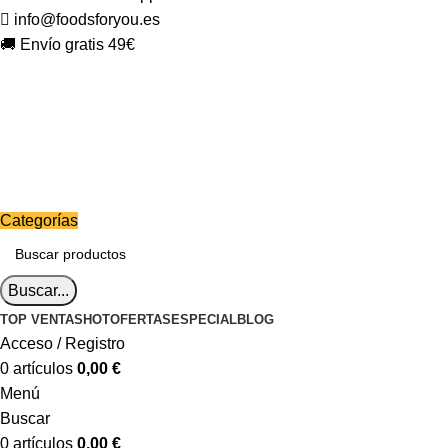
info@foodsforyou.es
🚚 Envío gratis 49€
Categorías
Buscar...
TOP VENTAS
HOT
OFERTAS
ESPECIAL
BLOG
Acceso / Registro
0
artículos
0,00
€
Menú
Buscar
0
artículos
0,00
€