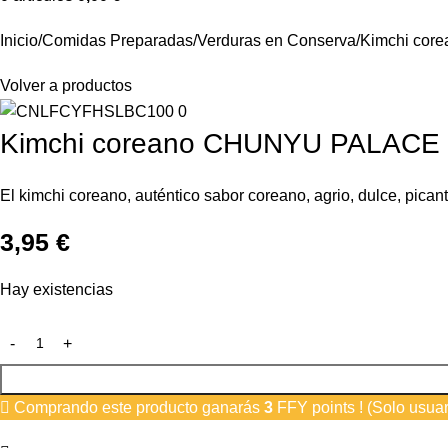
Inicio
Comidas Preparadas
Verduras en Conserva
Kimchi co
Volver a productos
Kimchi coreano CHUNYU PALACE
El kimchi coreano, auténtico sabor coreano, agrio, dulce, pica
3,95
€
Hay existencias
Comprando este producto ganarás
3
FFY points ! (Solo usuar