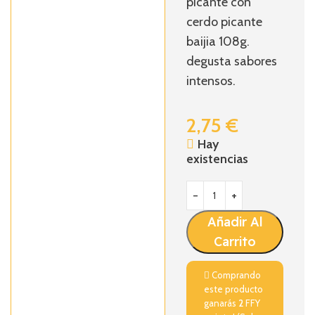
picante con
cerdo picante
baijia 108g.
degusta sabores
intensos.
2,75
€
Hay
existencias
Añadir Al
Carrito
Comprando
este producto
ganarás
2
FFY