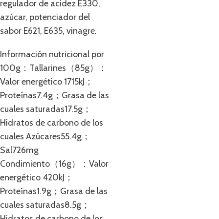
regulador de acidez E330,
azúcar, potenciador del
sabor E621, E635, vinagre.
Información nutricional por
100g：Tallarines（85g）：
Valor energético 1715kJ；
Proteínas7.4g；Grasa de las
cuales saturadas17.5g；
Hidratos de carbono de los
cuales Azúcares55.4g；
Sal726mg
Condimiento（16g）：Valor
energético 420kJ；
Proteínas1.9g；Grasa de las
cuales saturadas8.5g；
Hidratos de carbono de los