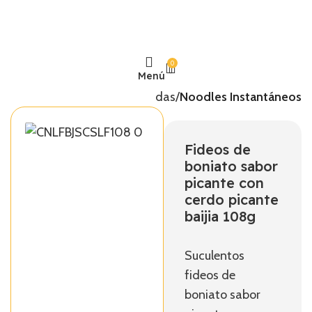
0
Menú
Inicio
Comidas Preparadas
Noodles Instantáneos
Fideos de
boniato sabor
picante con
cerdo picante
baijia 108g
Suculentos
fideos de
boniato sabor