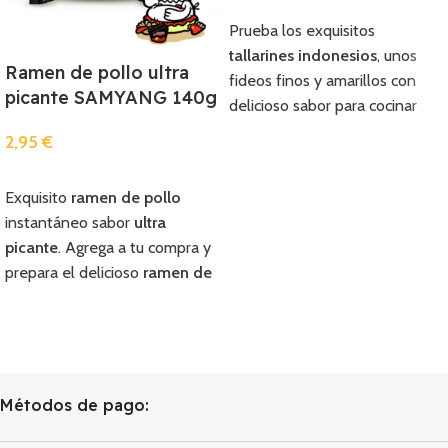
Añadir
Prueba los exquisitos
tallarines indonesios
, unos
Ramen de pollo ultra
fideos finos y amarillos con
picante SAMYANG 140g
delicioso sabor para cocinar
deliciosas recetas indonesias.
2,95
€
Compra y prepara en casa de
Añadir
manera fácil y rápida los
Exquisito
ramen de pollo
tallarines indonesios
, solo
instantáneo sabor
ultra
debes de introducir en agua
picante
. Agrega a tu compra y
hirviendo durante 2 minutos,
prepara el delicioso
ramen de
escurrir y listo para añadir a la
pollo
con sabor extra picante.
sopa o saltear en la sartén.
Métodos de pago: