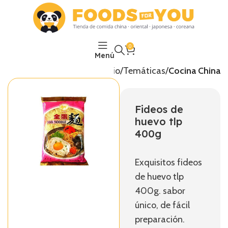
0
Menú
Inicio
Temáticas
Cocina China
Fideos de
huevo tlp
400g
Exquisitos fideos
de huevo tlp
400g. sabor
único, de fácil
preparación.