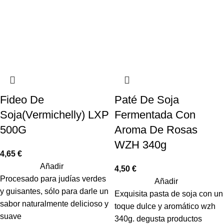
Fideo De
Paté De Soja
Soja(Vermichelly) LXP
Fermentada Con
500G
Aroma De Rosas
WZH 340g
4,65
€
Añadir
4,50
€
Procesado para judías verdes
Añadir
y guisantes, sólo para darle un
Exquisita pasta de soja con un
sabor naturalmente delicioso y
toque dulce y aromático wzh
suave
340g. degusta productos