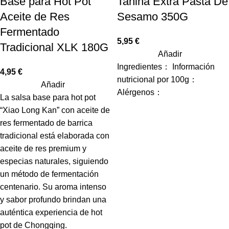
Base para Hot Pot
Tahina Extra Pasta De
Aceite de Res
Sesamo 350G
Fermentado
5,95
€
Tradicional XLK 180G
Añadir
Ingredientes： Información
4,95
€
nutricional por 100g：
Añadir
Alérgenos：
La salsa base para hot pot
“Xiao Long Kan” con aceite de
res fermentado de barrica
tradicional está elaborada con
aceite de res premium y
especias naturales, siguiendo
un método de fermentación
centenario. Su aroma intenso
y sabor profundo brindan una
auténtica experiencia de hot
pot de Chongqing.