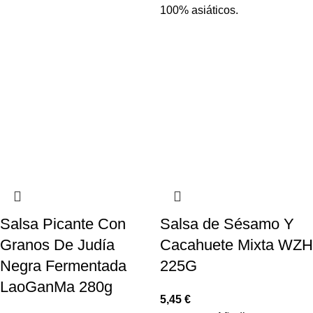
100% asiáticos.
Salsa Picante Con
Salsa de Sésamo Y
Granos De Judía
Cacahuete Mixta WZH
Negra Fermentada
225G
LaoGanMa 280g
5,45
€