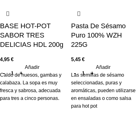
BASE HOT-POT
Pasta De Sésamo
SABOR TRES
Puro 100% WZH
DELICIAS HDL 200g
225G
4,95
€
5,45
€
Añadir
Añadir
Caldo de huesos, gambas y
Las semillas de sésamo
calabaza. La sopa es muy
seleccionadas, puras y
fresca y sabrosa, adecuada
aromáticas, pueden utilizarse
para tres a cinco personas.
en ensaladas o como salsa
para hot pot