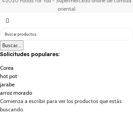
©2020 Foods for You - Supermercado online de comida
oriental
Buscar...
Buscar...
Solicitudes populares:
Solicitudes populares:
Corea
Corea
hot pot
hot pot
jarabe
jarabe
arroz morado
arroz morado
Comienza a escribir para ver los productos que estás
buscando.