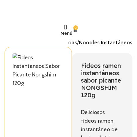
0
Menú
Inicio
Comidas Preparadas
Noodles Instantáneos
Fideos ramen
instantáneos
sabor picante
NONGSHIM
120g
Deliciosos
fideos ramen
instantáneo
de