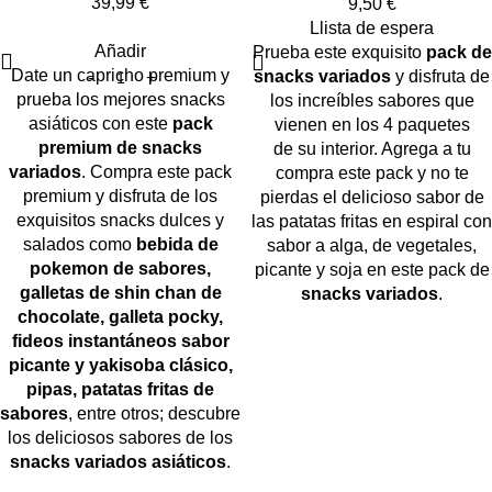
39,99
€
9,50
€
Llista de espera
Añadir
Prueba este exquisito
pack de
Date un capricho premium y
snacks variados
y disfruta de
prueba los mejores snacks
los increíbles sabores que
asiáticos con este
pack
vienen en los 4 paquetes
premium de snacks
de su interior. Agrega a tu
variados
. Compra este pack
compra este pack y no te
premium y disfruta de los
pierdas el delicioso sabor de
exquisitos snacks dulces y
las patatas fritas en espiral con
salados como
bebida de
sabor a alga, de vegetales,
pokemon de sabores,
picante y soja en este pack de
galletas de shin chan de
snacks variados
.
chocolate, galleta pocky,
fideos instantáneos sabor
picante y yakisoba clásico,
pipas, patatas fritas de
sabores
, entre otros; descubre
los deliciosos sabores de los
snacks variados asiáticos
.