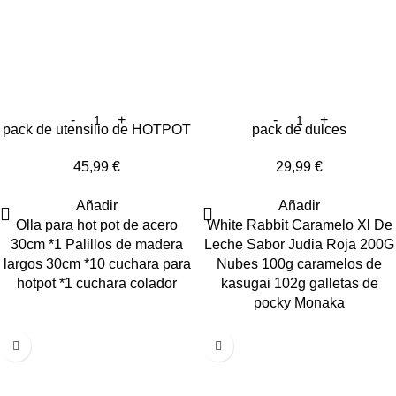
pack de utensilio de HOTPOT
pack de dulces
45,99
€
29,99
€
Añadir
Añadir
Olla para hot pot de acero
White Rabbit Caramelo Xl De
30cm *1 Palillos de madera
Leche Sabor Judia Roja 200G
largos 30cm *10 cuchara para
Nubes 100g caramelos de
hotpot *1 cuchara colador
kasugai 102g galletas de
pocky Monaka