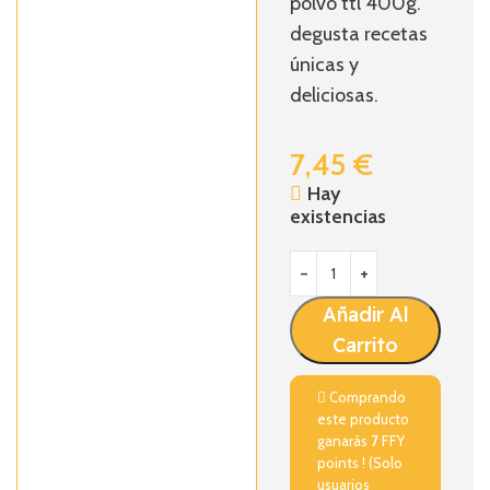
polvo ttl 400g.
degusta recetas
únicas y
deliciosas.
7,45
€
Hay
existencias
Añadir Al
Carrito
Comprando
este producto
ganarás
7
FFY
points ! (Solo
usuarios