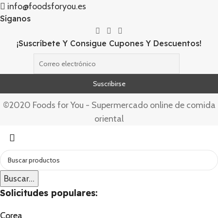
info@foodsforyou.es
Síganos
¡Suscríbete Y Consigue Cupones Y Descuentos!
©2020 Foods for You - Supermercado online de comida
oriental
Buscar...
Buscar...
Solicitudes populares:
Solicitudes populares:
Corea
Corea