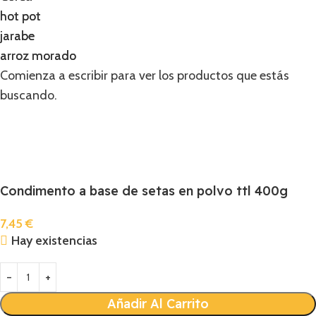
hot pot
hot pot
jarabe
jarabe
arroz morado
arroz morado
Comienza a escribir para ver los productos que estás
buscando.
Condimento a base de setas en polvo ttl 400g
7,45
€
Hay existencias
Añadir Al Carrito