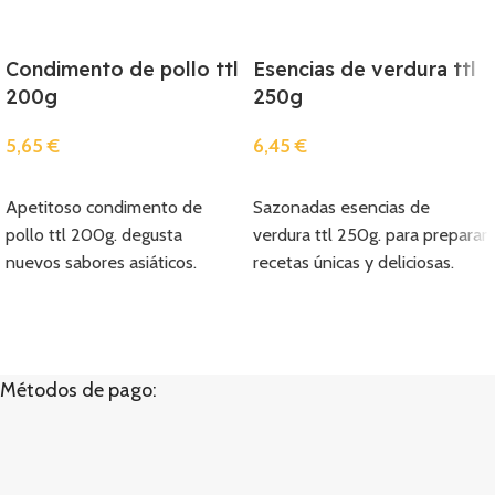
Condimento de pollo ttl
Esencias de verdura ttl
200g
250g
5,65
€
6,45
€
Añadir
Añadir
Apetitoso condimento de
Sazonadas esencias de
pollo ttl 200g. degusta
verdura ttl 250g. para preparar
nuevos sabores asiáticos.
recetas únicas y deliciosas.
Métodos de pago: