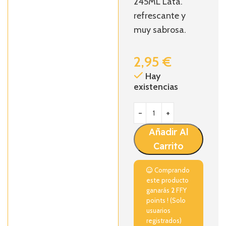
245ML Lata
.
refrescante y
muy sabrosa.
2,95
€
Hay
existencias
Añadir Al
Carrito
Comprando
este producto
ganarás
2
FFY
points ! (Solo
usuarios
registrados)