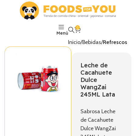
0
Menú
Inicio
Bebidas
Refrescos
Leche de
Cacahuete
Dulce
WangZai
245ML Lata
Sabrosa
Leche
de Cacahuete
Dulce WangZai