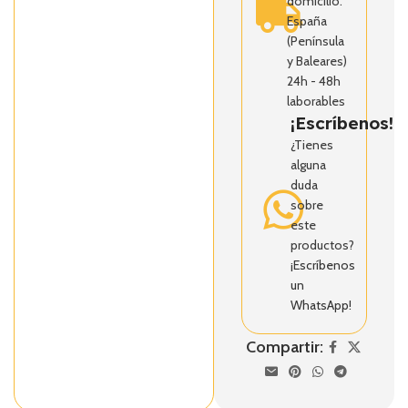
domicilio.
España
(Península
y Baleares)
24h - 48h
laborables
¡Escríbenos!
¿Tienes
alguna
duda
sobre
este
productos?
¡Escríbenos
un
WhatsApp!
Compartir: