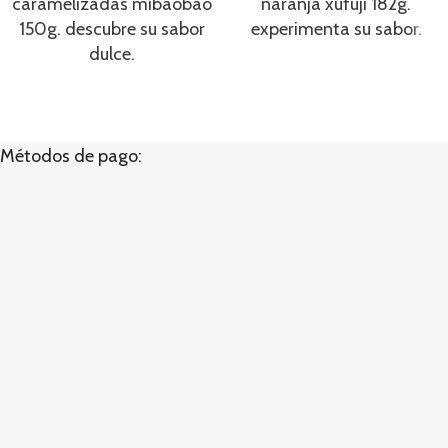
caramelizadas mibaobao
naranja xufuji 182g.
150g. descubre su sabor
experimenta su sabor.
dulce.
Métodos de pago: