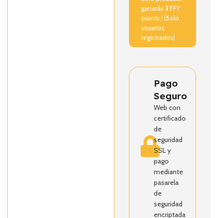
ganarás
3
FFY
points ! (Solo
usuarios
registrados)
Pago
Seguro
Web con
certificado
de
seguridad
SSL y
pago
mediante
pasarela
de
seguridad
encriptada