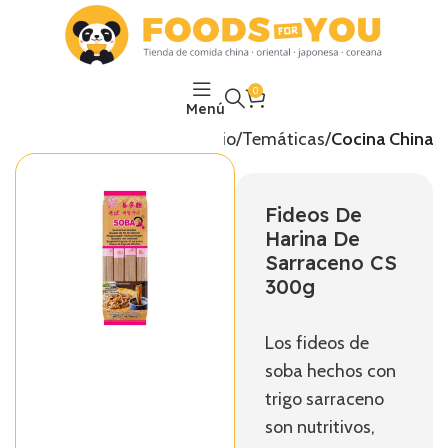
0
Menú
Inicio
Temáticas
Cocina China
Fideos De
Harina De
Sarraceno CS
300g
Los fideos de
soba hechos con
trigo sarraceno
son nutritivos,