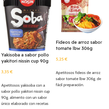
Fideos de arroz sabor
tomate lbw 306g
Yakisoba a sabor pollo
5,25
€
yakitori nissin cup 90g
Añadir
3,35
€
Apetitosos fideos de arroz
sabor tomate lbw 306g. de
Añadir
fácil preparación.
Apetitosos yakisoba con a
sabor pollo yakitori nissin cup
90g. alimento con un sabor
único elaborado con recetas