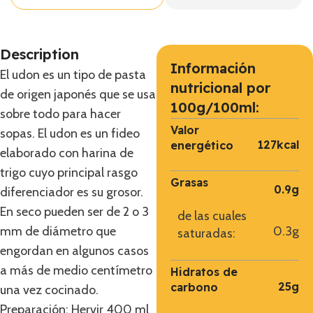
Description
Información
El udon es un tipo de pasta
nutricional por
de origen japonés que se usa
100g/100ml:
sobre todo para hacer
Valor
sopas. El udon es un fideo
127kcal
energético
elaborado con harina de
trigo cuyo principal rasgo
Grasas
0.9g
diferenciador es su grosor.
En seco pueden ser de 2 o 3
de las cuales
mm de diámetro que
0.3g
saturadas:
engordan en algunos casos
a más de medio centímetro
Hidratos de
25g
carbono
una vez cocinado.
Preparación: Hervir 400 ml