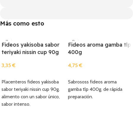
Más como esto
Fideos yakisoba sabor
Fideos aroma gamba tlp
teriyaki nissin cup 90g
400g
3,35
€
4,75
€
Añadir
Añadir
Placenteros fideos yakisoba
Sabrososs fideos aroma
sabor teriyaki nissin cup 90g.
gamba tlp 400g. de rápida
alimento con un sabor único,
preparación.
sabor intenso.