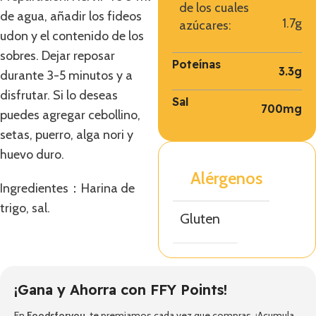
de los cuales
de agua, añadir los fideos
1.7g
azúcares:
udon y el contenido de los
sobres. Dejar reposar
Poteínas
3.3g
durante 3-5 minutos y a
disfrutar. Si lo deseas
Sal
700mg
puedes agregar cebollino,
setas, puerro, alga nori y
huevo duro.
Alérgenos
Ingredientes：Harina de
trigo, sal.
Gluten
¡Gana y Ahorra con FFY Points!
En
Foodsforyou
, te premiamos cada vez que compras. ¡Acumula