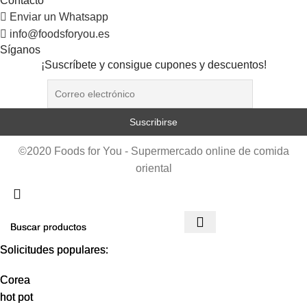
Contacto
Enviar un Whatsapp
info@foodsforyou.es
Síganos
¡Suscríbete y consigue cupones y descuentos!
©2020 Foods for You - Supermercado online de comida
oriental
Solicitudes populares:
Solicitudes populares:
Corea
Corea
hot pot
hot pot