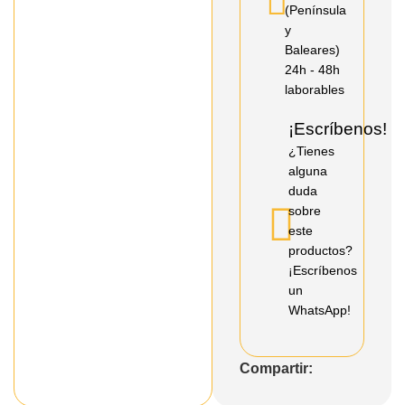
(Península
y
Baleares)
24h - 48h
laborables
¡Escríbenos!
¿Tienes
alguna
duda
sobre
este
productos?
¡Escríbenos
un
WhatsApp!
Compartir: