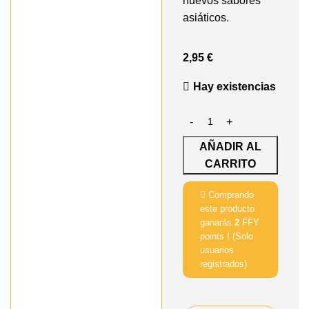
nuevos sabores
asiáticos.
2,95
€
Hay existencias
AÑADIR AL
CARRITO
Comprando
este producto
ganarás
2
FFY
points ! (Solo
usuarios
registrados)