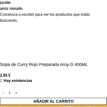
jarabe
jarabe
arroz morado
arroz morado
Comienza a escribir para ver los productos que estás
buscando.
Sopa de Curry Rojo Preparada Aroy-D 400ML
2,95
€
Hay existencias
AÑADIR AL CARRITO