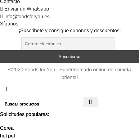
Contacto
Enviar un Whatsapp
info@foodsforyou.es
Síganos
¡Suscríbete y consigue cupones y descuentos!
©2020 Foods for You - Supermercado online de comida
oriental
Solicitudes populares:
Solicitudes populares:
Corea
Corea
hot pot
hot pot