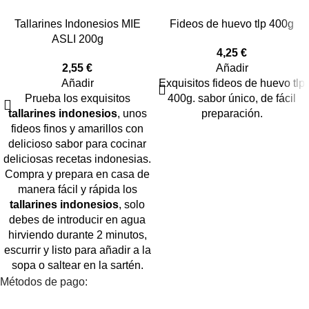
Tallarines Indonesios MIE
Fideos de huevo tlp 400g
ASLI 200g
4,25
€
2,55
€
Añadir
Añadir
Exquisitos fideos de huevo tlp
Prueba los exquisitos
400g. sabor único, de fácil
tallarines indonesios
, unos
preparación.
fideos finos y amarillos con
delicioso sabor para cocinar
deliciosas recetas indonesias.
Compra y prepara en casa de
manera fácil y rápida los
tallarines indonesios
, solo
debes de introducir en agua
hirviendo durante 2 minutos,
escurrir y listo para añadir a la
sopa o saltear en la sartén.
Métodos de pago: