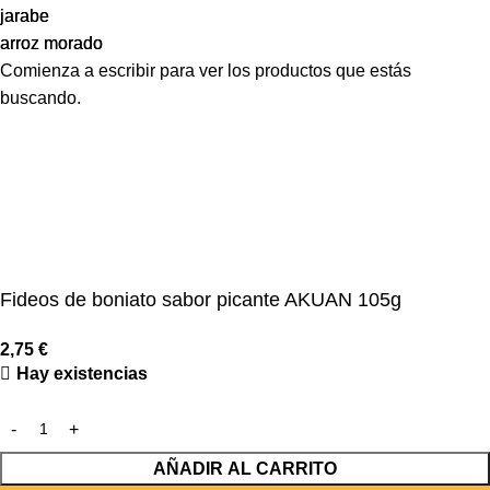
jarabe
jarabe
arroz morado
arroz morado
Comienza a escribir para ver los productos que estás
buscando.
Fideos de boniato sabor picante AKUAN 105g
2,75
€
Hay existencias
AÑADIR AL CARRITO