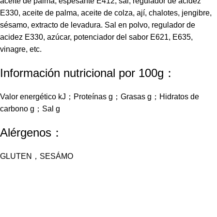
aceite de palma, espesante E412, sal, regulador de acidez
E330, aceite de palma, aceite de colza, ají, chalotes, jengibre,
sésamo, extracto de levadura. Sal en polvo, regulador de
acidez E330, azúcar, potenciador del sabor E621, E635,
vinagre, etc.
Información nutricional por 100g：
Valor energético kJ；Proteínas g；Grasas g；Hidratos de
carbono g；Sal g
Alérgenos：
GLUTEN，SESÁMO