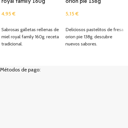
royal family 160g
orion pie 138g
4,95
€
5,15
€
Añadir
Añadir
Sabrosas galletas rellenas de
Deliciosos pastelitos de fresa
miel royal family 160g. receta
orion pie 138g. descubre
tradicional.
nuevos sabores.
Métodos de pago: