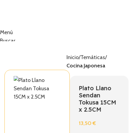
Menú
Buscar
0
artículos
0,00
€
Inicio
Temáticas
Cocina Japonesa
Plato Llano
Sendan
Tokusa 15CM
x 2.5CM
13,50
€