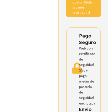
points ! (Solo
usuarios
registrados)
Pago
Seguro
Web con
certificado
de
seguridad
SSL y
pago
mediante
pasarela
de
seguridad
encriptada
Envío