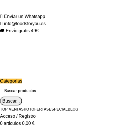
Enviar un Whatsapp
info@foodsforyou.es
🚚 Envío gratis 49€
Categorías
Buscar...
TOP VENTAS
HOT
OFERTAS
ESPECIAL
BLOG
Acceso / Registro
0
artículos
0,00
€