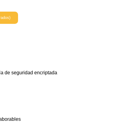
rados)
la de seguridad encriptada
laborables