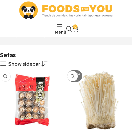
0
Menú
Inicio
El mercado
Setas
Mostrando los 5 resultados
Setas
Show sidebar
AGOTA
DO