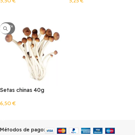
5,50
€
5,25
€
Llista De Espera
Llista De Espera
AGOTA
DO
Setas chinas 40g
6,50
€
Llista De Espera
Métodos de pago: