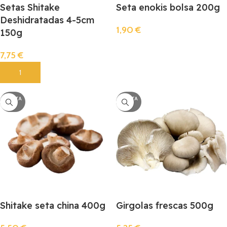
Setas Shitake
Seta enokis bolsa 200g
Deshidratadas 4-5cm
1,90
€
150g
Llista De Espera
7,75
€
Añadir
AGOTA
AGOTA
DO
DO
Shitake seta china 400g
Girgolas frescas 500g