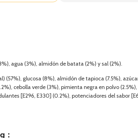
33%), agua (3%), almidón de batata (2%) y sal (2%).
sal) (57%), glucosa (8%), almidón de tapioca (7.5%), azúca
(3.2%), cebolla verde (3%), pimienta negra en polvo (2.5%)
idulantes [E296, E330] (0.2%), potenciadores del sabor [E6
00g：