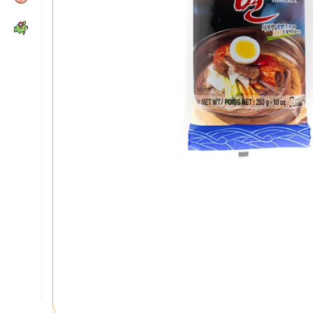
MÁS
Recetas, consejos y
Supermercado comida
asiática
Condiciones de venta
Envío y devoluciones