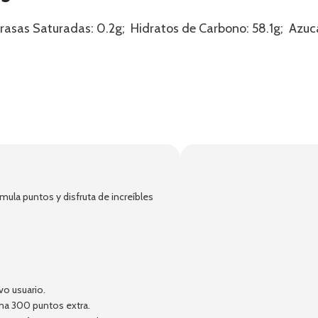
 Grasas Saturadas: 0.2g; Hidratos de Carbono: 58.1g; Azuca
!
ula puntos y disfruta de increíbles
vo usuario.
ma 300 puntos extra.