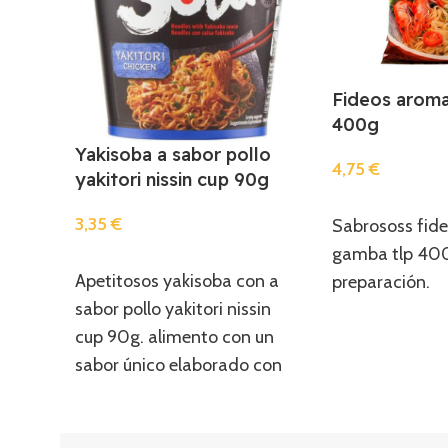
Fideos aroma
400g
Yakisoba a sabor pollo
4,75
€
yakitori nissin cup 90g
Añadir
3,35
€
Sabrososs fid
gamba tlp 400
Añadir
Apetitosos yakisoba con a
preparación.
sabor pollo yakitori nissin
cup 90g. alimento con un
sabor único elaborado con
recetas tradicionales.