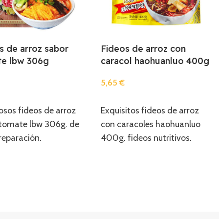
s de arroz sabor
Fideos de arroz con
e lbw 306g
caracol haohuanluo 400g
5,65
€
r
Añadir
osos fideos de arroz
Exquisitos fideos de arroz
 tomate lbw 306g. de
con caracoles haohuanluo
preparación.
400g. fideos nutritivos.