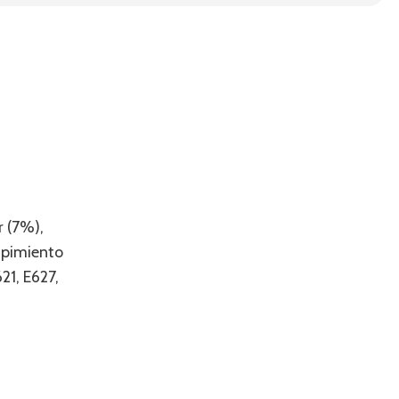
r (7%),
, pimiento
21, E627,