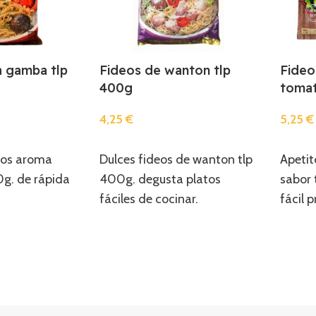
 gamba tlp
Fideos de wanton tlp
Fideo
400g
tomat
4,25
€
5,25
€
Añadir
Añadi
eos aroma
Dulces fideos de wanton tlp
Apetit
g. de rápida
400g. degusta platos
sabor
fáciles de cocinar.
fácil 