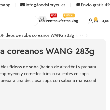
tsapp
info@foodsforyou.es
🚚 Envío gratis 4
HOT
ESPECIAL
0
Top Ventas
Ofertas
Blog
0,0
a
Fideos de soba coreanos WANG 283g
ba coreanos WANG 283g
ables
fideos de soba
(harina de alforfón) y prepara
engmyeon y comerlos fríos o calientes en sopa.
 prepara una deliciosa sopa con sabor a marisco al