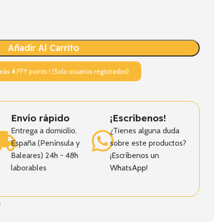
Añadir Al Carrito
arás
4
FFY points ! (Solo usuarios registrados)
Envío rápido
¡Escríbenos!
Entrega a domicilio.
¿Tienes alguna duda
España (Península y
sobre este productos?
Baleares) 24h - 48h
¡Escríbenos un
laborables
WhatsApp!