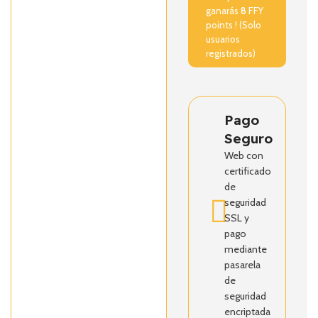
ganarás
8
FFY
points ! (Solo
usuarios
registrados)
Pago
Seguro
Web con
certificado
de
seguridad
SSL y
pago
mediante
pasarela
de
seguridad
encriptada