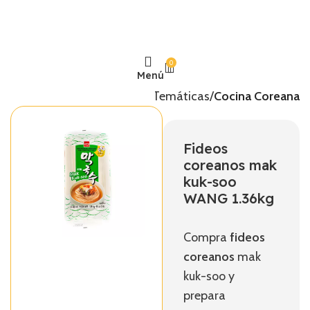
0
Menú
Inicio
Temáticas
Cocina Coreana
Fideos
coreanos mak
kuk-soo
WANG 1.36kg
Compra
fideos
coreanos
mak
kuk-soo y
prepara