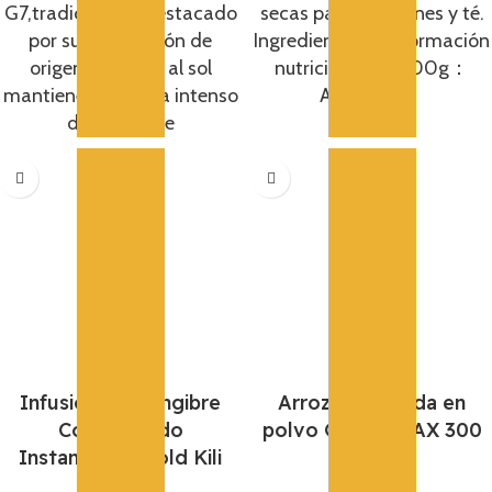
G7,tradicional y destacado
secas para infusiones y té.
por su elaboración de
Ingredientes： Información
origen, secadas al sol
nutricional por 100g：
mantiene su aroma intenso
Alérgenos：
del grano de
Infusión De Jengibre
Arroz de cebada en
Concentrado
polvo GREENMAX 300
Instantáneo Gold Kili
8,75
€
180G