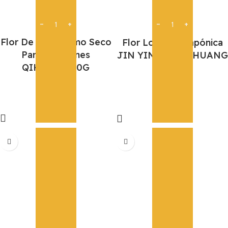
Flor De Crisantemo Seco
Flor Lonicera Japónica
Para Infusiones
JIN YIN HUA QIHUANG
QIHUANG 50G
50G
5,50
€
5,50
€
Añadir
Añadir