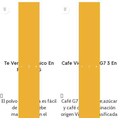
Te Verde Organico En
Cafe Vietnamita G7 3 En
Polvo 60G
1 320G
8,35
€
7,95
€
Añadir
Añadir
El polvo de Matcha es fácil
Café G7 3 en 1,leche,azúcar
de oxidar y debe
y café con denominación
mantenerse en el
origen Vietnam, clasificada