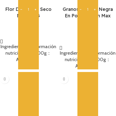
Flor De Jazmin Seco
Granos De Soja Negra
Nbh 100G
En Polvo Green Max
300G
7,95
€
8,75
€
Añadir
Ingredientes： Información
Añadir
nutricional por 100g：
Ingredientes： Información
Alérgenos：
nutricional por 100g：
Alérgenos：