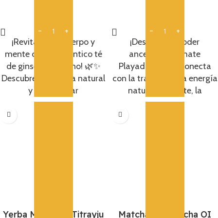
15,75
€
15,75
€
Añadir
Añadir
¡Revitaliza tu cuerpo y
¡Descubre el poder
mente con el auténtico té
ancestral del mate
de ginseng coreano! 🌿✨
Playadito ! 🌿✨ Conecta
Descubre la energía natural
con la tradición y la energía
y el bienestar
natural del mate, la
Yerba Mate Tea Titrayju
Matcha Genmaicha OI