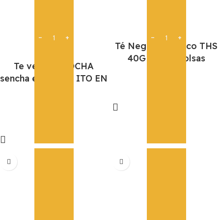
Té Negro Orgánico THS
40G 2G*20 bolsas
Te verde OI OCHA
sencha en bolsita ITO EN
4,55
€
40G
Añadir
14,95
€
Añadir