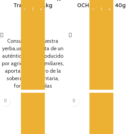
Traditional 1kg
OCHA ITO EN 40g
16,75
€
15,95
€
Añadir
Añadir
Consumiendo nuestra
yerba,usted disfruta de un
auténtico mate producido
por agricultores familiares,
aportando al logro de la
soberanía alimentaria,
fortaleciéndolas