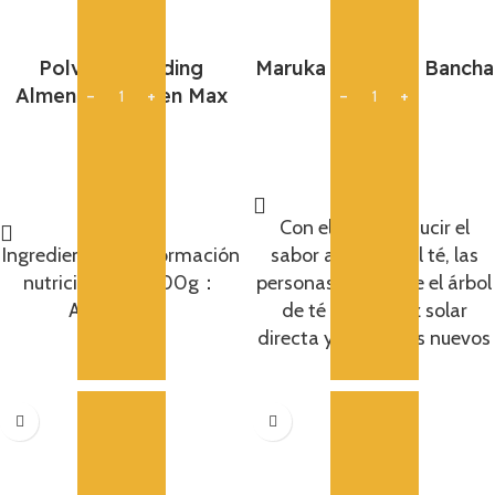
Polvo De Buding
Maruka Te Verde Bancha
Almendras Green Max
60G
350G
5,95
€
9,85
€
Añadir
Añadir
Con el fin de reducir el
Ingredientes： Información
sabor amargo del té, las
nutricional por 100g：
personas dejan que el árbol
Alérgenos：
de té evite la luz solar
directa y cuidan los nuevos
brotes.