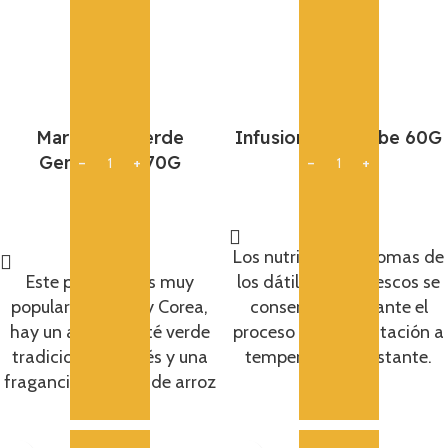
Maruka Te Verde
Infusion De Jujube 60G
Gemmaicha 70G
6,15
€
5,95
€
Añadir
Añadir
Los nutrientes y aromas de
Este producto es muy
los dátiles rojos frescos se
popular en Japón y Corea,
conservan mediante el
hay un aroma de té verde
proceso de fermentación a
tradicional japonés y una
temperatura constante.
fragancia especial de arroz
frito.