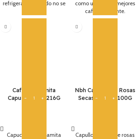
refrigerador cuando no se
como una de los mejores
abre .
cafés de oriente.
Cafe Vietnamita
Nbh Capullo De Rosas
Capuccino G7 216G
Secas Para Te 100G
6,55
€
6,95
€
Añadir
Añadir
Capuccino Vietnamita
Capullos de flor de rosas