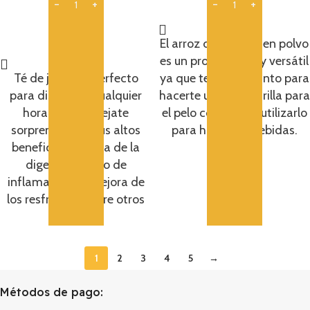
5,45
€
Añadir
El arroz de cebada en polvo
Añadir
es un producto muy versátil
Té de jengibre perfecto
ya que te servirá tanto para
para disfruta a cualquier
hacerte una mascarilla para
hora del día. Dejate
el pelo como para utilizarlo
sorprender por sus altos
para hacer tus bebidas.
beneficios: mejora de la
digestión, alivio de
inflamaciones, mejora de
los resfriados, entre otros
muchos.
1
2
3
4
5
→
Métodos de pago: