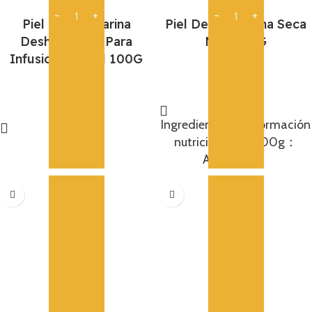
Piel De Mandarina
Piel De Mandarina Seca
Deshidratada Para
Nbh 100G
Infusiones NBH 100G
5,75
€
5,75
€
Añadir
Añadir
Ingredientes： Información
nutricional por 100g：
Alérgenos：