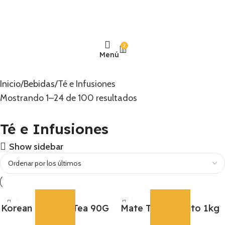
2
Menú
Inicio
Bebidas
Té e Infusiones
Mostrando 1–24 de 100 resultados
Té e Infusiones
Show sidebar
Korean Ginseng Tea 90G
Mate Té Playadito 1kg