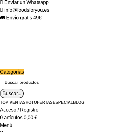
Enviar un Whatsapp
info@foodsforyou.es
🚚 Envío gratis 49€
Categorías
Buscar...
TOP VENTAS
HOT
OFERTAS
ESPECIAL
BLOG
Acceso / Registro
0
artículos
0,00
€
Menú
Buscar