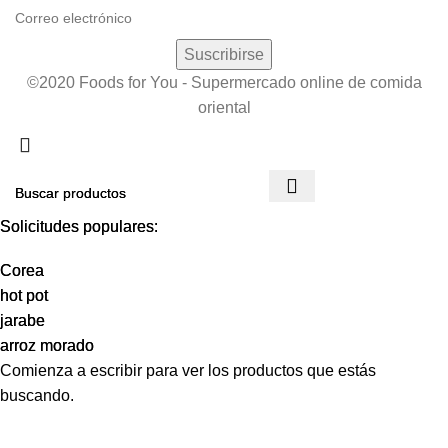
©2020 Foods for You - Supermercado online de comida
oriental
Solicitudes populares:
Solicitudes populares:
Corea
Corea
hot pot
hot pot
jarabe
jarabe
arroz morado
arroz morado
Comienza a escribir para ver los productos que estás
buscando.