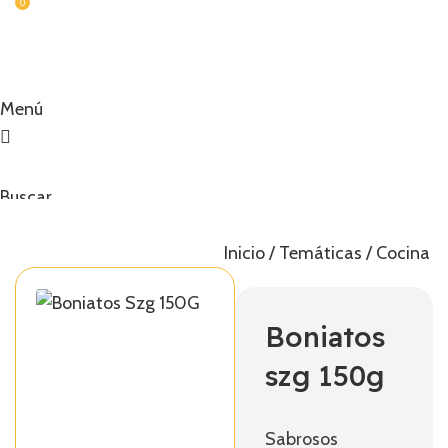
0
Menú
Buscar
0,00
€
Inicio
Temáticas
Cocina C
Boniatos
szg 150g
Sabrosos