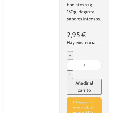
boniatos szg
150g. degusta
sabores intensos.
2,95
€
Hay existencias
Añadir al
carrito
Comprando
este producto
ganarás
2
FFY