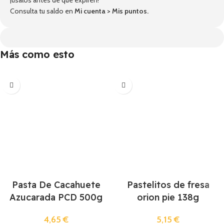
¡úsalos antes de que expiren!
Consulta tu saldo en
Mi cuenta
>
Mis puntos
.
Más como esto
Pasta De Cacahuete
Pastelitos de fresa
Azucarada PCD 500g
orion pie 138g
4,65
€
5,15
€