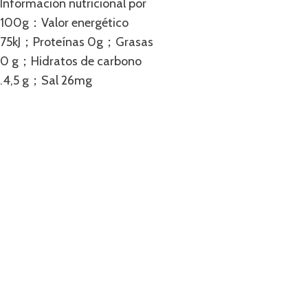
Información nutricional por
100g：Valor energético
75kJ；Proteínas 0g；Grasas
0 g；Hidratos de carbono
.4,5 g；Sal 26mg