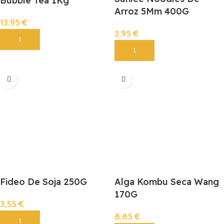
Bubble Tea 1Kg
Arroz 5Mm 400G
13,95
€
3,95
€
Añadir
Añadir
Fideo De Soja 250G
Alga Kombu Seca Wang
170G
3,55
€
8,85
€
Añadir