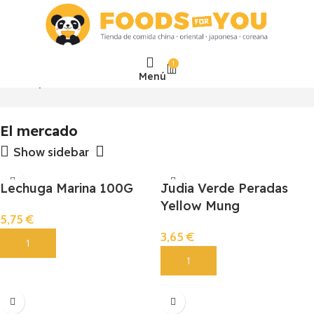
1
Menú
Inicio
El mercado
Mostrando 1–24 de 178 resultados
El mercado
Show sidebar
Lechuga Marina 100G
Judia Verde Peradas
Yellow Mung
5,75
€
3,65
€
Añadir
Añadir