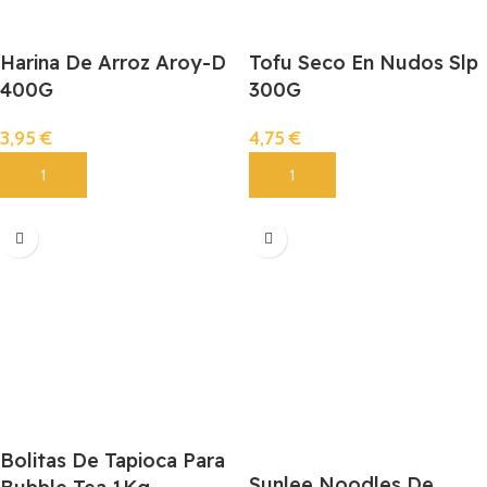
Harina De Arroz Aroy-D
Tofu Seco En Nudos Slp
400G
300G
3,95
€
4,75
€
Añadir
Añadir
Bolitas De Tapioca Para
Sunlee Noodles De