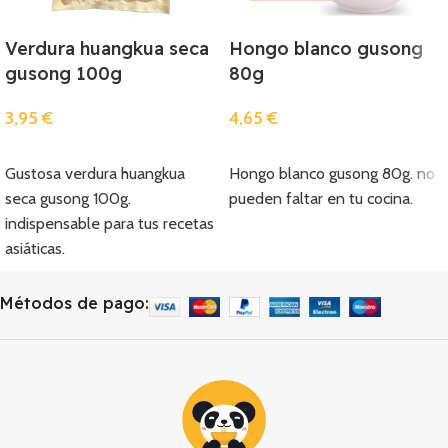
Verdura huangkua seca
Hongo blanco gusong
gusong 100g
80g
3,95
€
4,65
€
Añadir
Añadir
Gustosa verdura huangkua
Hongo blanco gusong 80g. no
seca gusong 100g.
pueden faltar en tu cocina.
indispensable para tus recetas
asiáticas.
Métodos de pago: