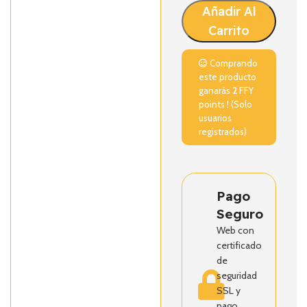
Añadir Al
Carrito
Comprando
este producto
ganarás
2
FFY
points ! (Solo
usuarios
registrados)
Pago
Seguro
Web con
certificado
de
seguridad
SSL y
pago