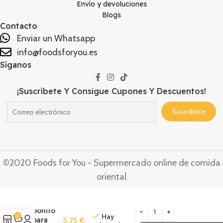
Envío y devoluciones
Blogs
Contacto
Enviar un Whatsapp
info@foodsforyou.es
Síganos
¡Suscríbete Y Consigue Cupones Y Descuentos!
©2020 Foods for You - Supermercado online de comida
oriental
Furikake
de
bonito
Hay
0
para
5,75
€