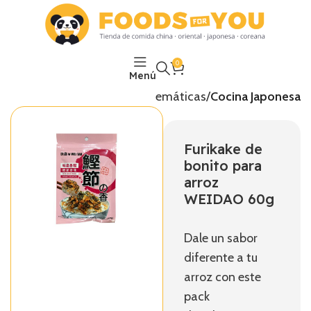
0
Menú
Inicio
Temáticas
Cocina Japonesa
Furikake de
bonito para
arroz
WEIDAO 60g
Dale un sabor
diferente a tu
arroz con este
pack