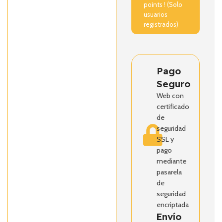
points ! (Solo
usuarios
registrados)
Pago
Seguro
Web con
certificado
de
seguridad
SSL y
pago
mediante
pasarela
de
seguridad
encriptada
Envío