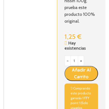
nissin 100g.
prueba este
producto 100%
original.
1,25
€
Hay
existencias
Añadir Al
Carrito
Comprando
este producto
ganarás
1
FFY
point ! (Solo
usuarios