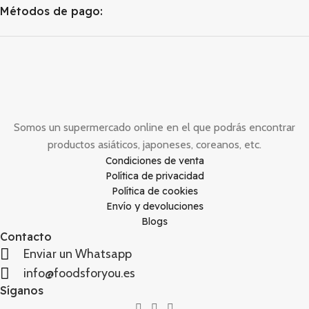
fríos o calientes en sopa.
Métodos de pago:
Compra los
fideos de soba
y
prepara una deliciosa sopa con
sabor a marisco al estilo
coreano.
Somos un supermercado online en el que podrás encontrar
productos asiáticos, japoneses, coreanos, etc.
Condiciones de venta
Política de privacidad
Política de cookies
Envío y devoluciones
Blogs
Contacto
Enviar un Whatsapp
info@foodsforyou.es
Síganos