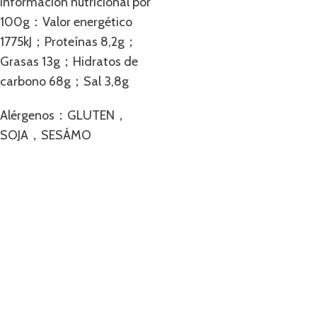
Información nutricional por
100g：Valor energético
1775kJ；Proteínas 8,2g；
Grasas 13g；Hidratos de
carbono 68g；Sal 3,8g
Alérgenos：GLUTEN，
SOJA，SESÁMO