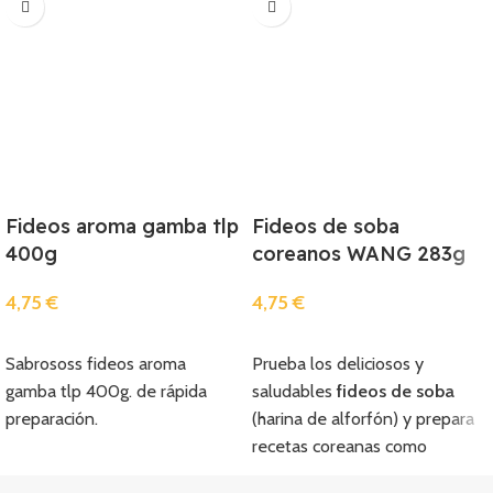
Fideos aroma gamba tlp
Fideos de soba
400g
coreanos WANG 283g
4,75
€
4,75
€
Añadir
Añadir
Sabrososs fideos aroma
Prueba los deliciosos y
gamba tlp 400g. de rápida
saludables
fideos de soba
preparación.
(harina de alforfón) y prepara
recetas coreanas como
el naengmyeon y comerlos