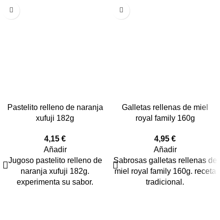
Pastelito relleno de naranja
Galletas rellenas de miel
xufuji 182g
royal family 160g
4,15
€
4,95
€
Añadir
Añadir
Jugoso pastelito relleno de
Sabrosas galletas rellenas de
naranja xufuji 182g.
miel royal family 160g. receta
experimenta su sabor.
tradicional.