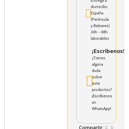
Entrega a
domicilio.
España
(Península
y Baleares)
24h - 48h
laborables
¡Escríbenos!
¿Tienes
alguna
duda
sobre
este
productos?
¡Escríbenos
un
WhatsApp!
Compartir: