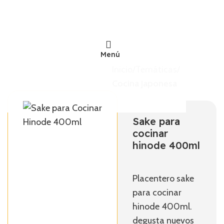
Menú
Inicio
Temáticas
Cocina Japonesa
Sake para
cocinar
hinode 400ml
COREA
HOT POT
JARABE
ARROZ MORADO
Placentero sake
para cocinar
hinode 400ml.
degusta nuevos