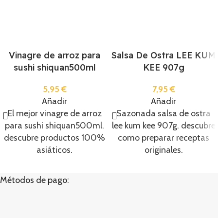
Vinagre de arroz para
Salsa De Ostra LEE KUM
sushi shiquan500ml
KEE 907g
5,95
€
7,95
€
Añadir
Añadir
El mejor vinagre de arroz
Sazonada salsa de ostra
para sushi shiquan500ml.
lee kum kee 907g. descubre
descubre productos 100%
como preparar receptas
asiáticos.
originales.
Métodos de pago: