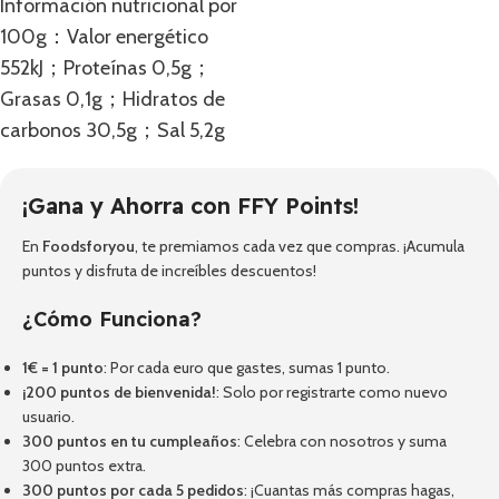
Información nutricional por
100g：Valor energético
552kJ；Proteínas 0,5g；
Grasas 0,1g；Hidratos de
carbonos 30,5g；Sal 5,2g
¡Gana y Ahorra con FFY Points!
En
Foodsforyou
, te premiamos cada vez que compras. ¡Acumula
puntos y disfruta de increíbles descuentos!
¿Cómo Funciona?
1€ = 1 punto
: Por cada euro que gastes, sumas 1 punto.
¡200 puntos de bienvenida!
: Solo por registrarte como nuevo
usuario.
300 puntos en tu cumpleaños
: Celebra con nosotros y suma
300 puntos extra.
300 puntos por cada 5 pedidos
: ¡Cuantas más compras hagas,