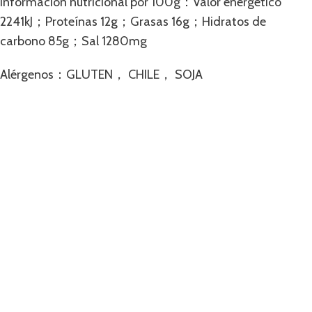
Información nutricional por 100g：Valor energético
2241kJ；Proteínas 12g；Grasas 16g；Hidratos de
carbono 85g；Sal 1280mg
Alérgenos：GLUTEN， CHILE， SOJA