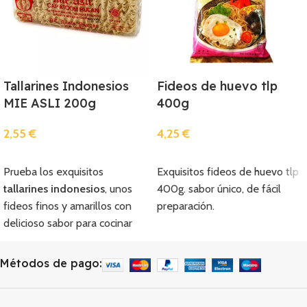
Tallarines Indonesios
Fideos de huevo tlp
MIE ASLI 200g
400g
2,55
€
4,25
€
Añadir
Añadir
Prueba los exquisitos
Exquisitos fideos de huevo tlp
tallarines indonesios
, unos
400g. sabor único, de fácil
fideos finos y amarillos con
preparación.
delicioso sabor para cocinar
deliciosas recetas indonesias.
Compra y prepara en casa de
Métodos de pago:
manera fácil y rápida los
tallarines indonesios
, solo