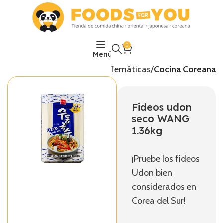
0
Menú
Inicio
Temáticas
Cocina Coreana
Fideos udon
seco WANG
1.36kg
¡Pruebe los fideos
Udon bien
considerados en
Corea del Sur!