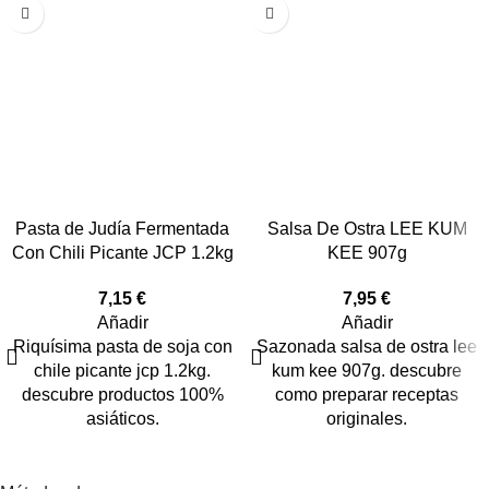
Pasta de Judía Fermentada
Salsa De Ostra LEE KUM
Con Chili Picante JCP 1.2kg
KEE 907g
7,15
€
7,95
€
Añadir
Añadir
Riquísima pasta de soja con
Sazonada salsa de ostra lee
chile picante jcp 1.2kg.
kum kee 907g. descubre
descubre productos 100%
como preparar receptas
asiáticos.
originales.