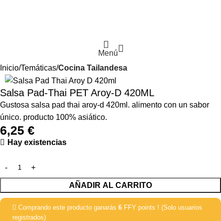
Menú
Inicio
Temáticas
Cocina Tailandesa
Salsa Pad-Thai PET Aroy-D 420ML
Gustosa salsa pad thai aroy-d 420ml. alimento con un sabor
único. producto 100% asiático.
6,25
€
Hay existencias
AÑADIR AL CARRITO
Comprando este producto ganarás
6
FFY points ! (Solo usuarios
registrados)