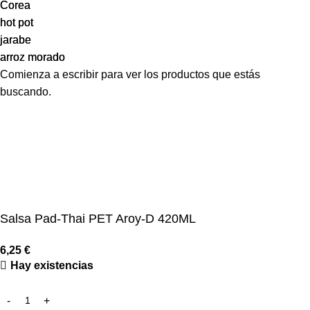
Corea
Corea
hot pot
hot pot
jarabe
jarabe
arroz morado
arroz morado
Comienza a escribir para ver los productos que estás
buscando.
Salsa Pad-Thai PET Aroy-D 420ML
6,25
€
Hay existencias