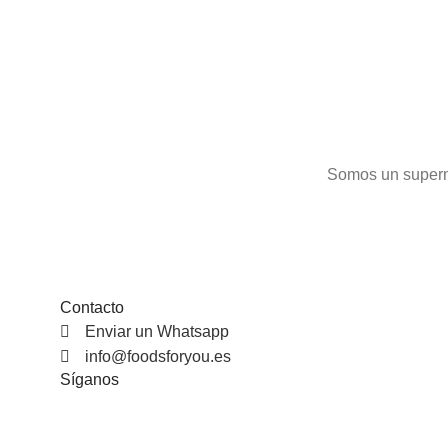
prueba este rico plato
!
ración y esta l
Somos un superme
Contacto
Enviar un Whatsapp
info@foodsforyou.es
Síganos