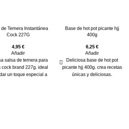
 de Ternera Instantánea
Base de hot pot picante hjj
Cock 227G
400g
4,95
€
6,25
€
Añadir
Añadir
a salsa de ternera para
Deliciosa base de hot pot
s cock brand 227g. ideal
picante hjj 400g. crea recetas
dar un toque especial a
únicas y deliciosas.
tus platos.