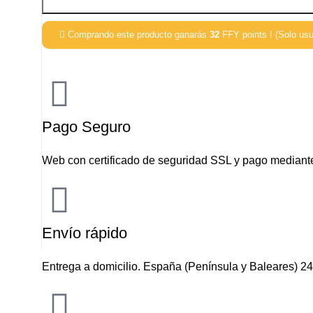
Comprando este producto ganarás
32
FFY points ! (Solo usu
Recetas, consejos y
MÁS
Pago Seguro
Web con certificado de seguridad SSL y pago mediant
Imaginación al poder: Todo
sobre las Gyozas
Condiciones de venta
Envío rápido
Envío y devoluciones
Entrega a domicilio. España (Península y Baleares) 24