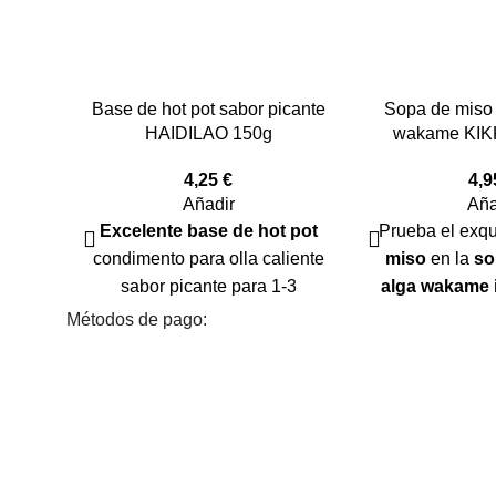
Base de hot pot sabor picante
Sopa de miso 
HAIDILAO 150g
wakame KI
4,25
€
4,
Añadir
Aña
Excelente base de hot
pot
Prueba el exqu
condimento para olla caliente
miso
en la
so
sabor picante para 1-3
alga wakame 
personas. El hot-pot es un plato
disfruta de una 
Métodos de pago:
ideal para
una reunión familiar
con un exqui
o de amigos,
donde os sentáis
pescado y al
alrededor del caldo humeante
Compra la
para compartir la comida y unos
instantánea y 
momentos relajados de amistad
una deliciosa
y diversión. ¡
Compra la base y
agrega agua c