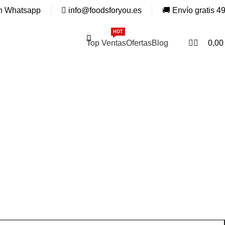
0
n Whatsapp
info@foodsforyou.es
🚚 Envío gratis 4
HOT
ESPECIAL
Top Ventas
Ofertas
Blog
0,0