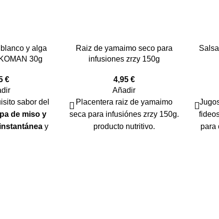
blanco y alga
Raiz de yamaimo seco para
Salsa
KKOMAN 30g
infusiones zrzy 150g
95
€
4,95
€
dir
Añadir
isito sabor del
Placentera raiz de yamaimo
Jugos
pa de miso y
seca para infusiónes zrzy 150g.
fideo
instantánea
y
producto nutritivo.
para 
nutritiva comida
sito sabor a
gas marinas.
sopa miso
prepara en casa
 comida, solo
aliente a cada