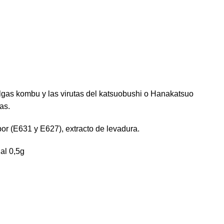
lgas kombu y las virutas del katsuobushi o Hanakatsuo
as.
or (E631 y E627), extracto de levadura.
al 0,5g