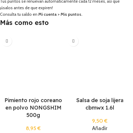
Tus puntos se renuevan automáticamente cada 12 meses, así que
¡úsalos antes de que expiren!
Consulta tu saldo en
Mi cuenta
>
Mis puntos
.
Más como esto
Pimiento rojo coreano
Salsa de soja lijera
en polvo NONGSHIM
cbmwx 1.6l
500g
9,50
€
8,95
€
Añadir