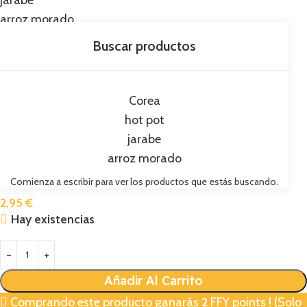
jarabe
arroz morado
Corea
hot pot
jarabe
arroz morado
Ramen de pollo ultra picante SAMYANG 145g
Comienza a escribir para ver los productos que estás buscando.
2,95
€
Hay existencias
Añadir Al Carrito
Comprando este producto ganarás
2
FFY points ! (Solo