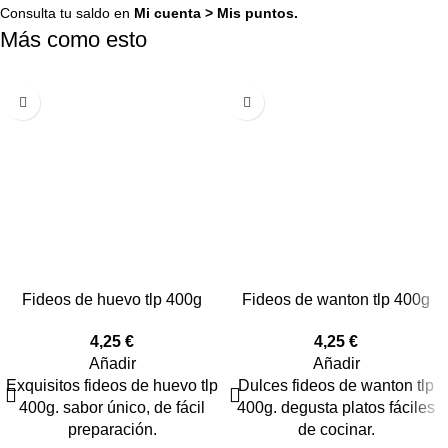
Consulta tu saldo en
Mi cuenta
>
Mis puntos
.
Más como esto
Fideos de huevo tlp 400g
Fideos de wanton tlp 400g
4,25
€
4,25
€
Añadir
Añadir
Exquisitos fideos de huevo tlp
Dulces fideos de wanton tlp
400g. sabor único, de fácil
400g. degusta platos fáciles
preparación.
de cocinar.