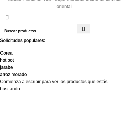
oriental
Solicitudes populares:
Solicitudes populares:
Corea
Corea
hot pot
hot pot
jarabe
jarabe
arroz morado
arroz morado
Comienza a escribir para ver los productos que estás
buscando.