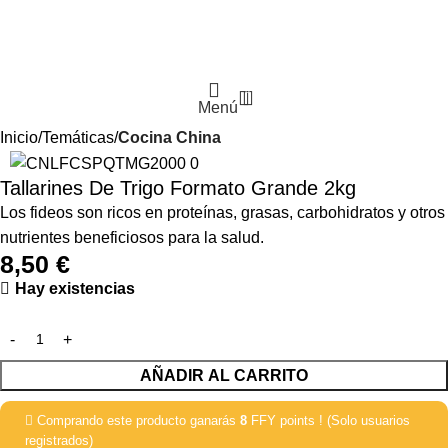
0
Menú
Inicio
Temáticas
Cocina China
Tallarines De Trigo Formato Grande 2kg
Los fideos son ricos en proteínas, grasas, carbohidratos y otros
nutrientes beneficiosos para la salud.
8,50
€
Hay existencias
AÑADIR AL CARRITO
Comprando este producto ganarás
8
FFY points ! (Solo usuarios
registrados)