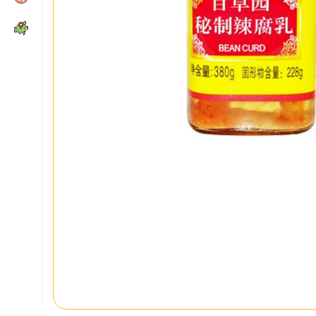
MÁS
Recetas, consejos y
Receta de fideos de arroz
salteados
Condiciones de venta
Envío y devoluciones