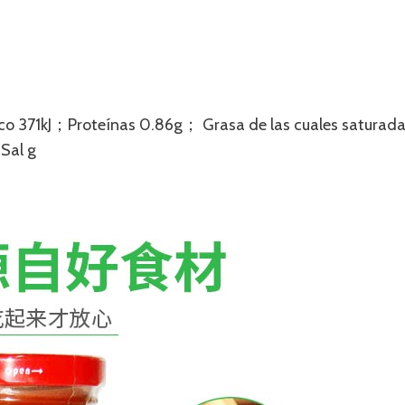
ico 371kJ；Proteínas 0.86g； Grasa de las cuales saturad
Sal g