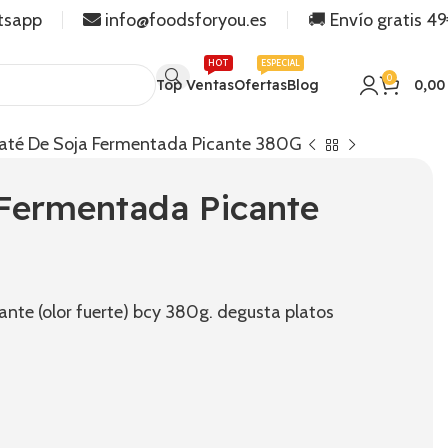
tsapp
info@foodsforyou.es
🚚 Envío gratis 4
HOT
ESPECIAL
0
Top Ventas
Ofertas
Blog
0,0
até De Soja Fermentada Picante 380G
 Fermentada Picante
ante (olor fuerte) bcy 380g. degusta platos