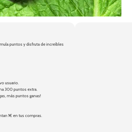
!
ula puntos y disfruta de increíbles
vo usuario.
ma 300 puntos extra.
gas, más puntos ganas!
ntan 1€ en tus compras.