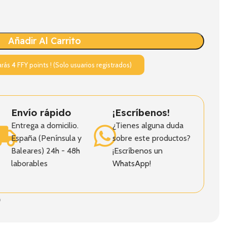
Añadir Al Carrito
arás
4
FFY points ! (Solo usuarios registrados)
Envío rápido
¡Escríbenos!
Entrega a domicilio.
¿Tienes alguna duda
España (Península y
sobre este productos?
Baleares) 24h - 48h
¡Escríbenos un
laborables
WhatsApp!