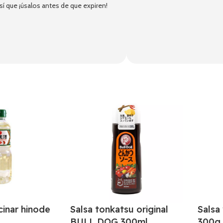
 que ¡úsalos antes de que expiren!
cinar hinode
Salsa tonkatsu original
Salsa
BULL DOG 300ml
300g