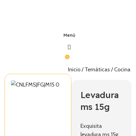
Menú
0
Inicio
Temáticas
Cocina C
Levadura
ms 15g
Exquisita
levadura ms 15g.