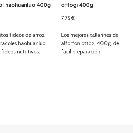
ol haohuanluo 400g
ottogi 400g
7,75
€
r
Añadir
itos fideos de arroz
Los mejores tallarines de
aracoles haohuanluo
alforfon ottogi 400g. de
fideos nutritivos.
fácil preparación.