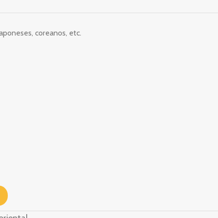
aponeses, coreanos, etc.
riental