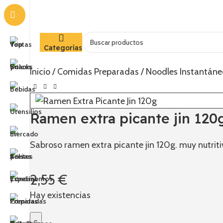
Categorías
Inicio
Comidas Preparadas
Noodles Instantán
Ramen extra picante jin 120
Sabroso ramen extra picante jin 120g. muy nutriti
2,55
€
Hay existencias