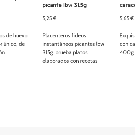
picante lbw 315g
carac
5,25
€
5,65
€
Añadir
Añadi
eos de huevo
Placenteros fideos
Exquis
r único, de
instantáneos picantes lbw
con c
ón.
315g. prueba platos
400g. 
elaborados con recetas
tradicionales.