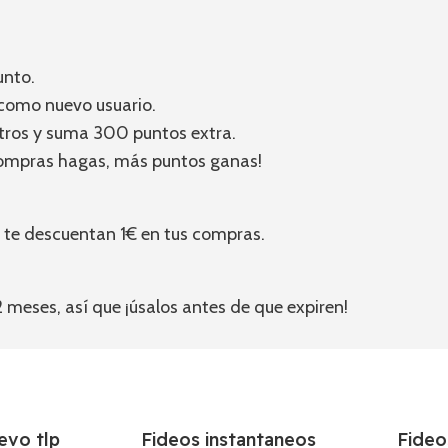
unto.
e como nuevo usuario.
otros y suma 300 puntos extra.
compras hagas, más puntos ganas!
 te descuentan 1€ en tus compras.
meses, así que ¡úsalos antes de que expiren!
evo tlp
Fideos instantaneos
Fideo