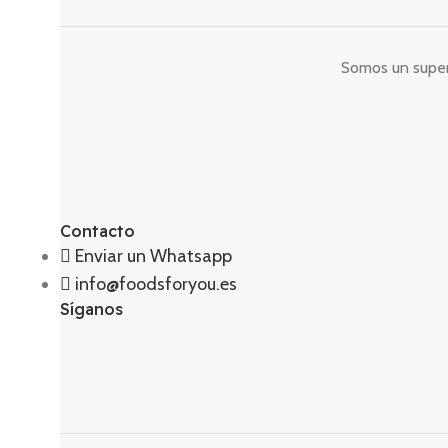
Somos un superm
Contacto
Enviar un Whatsapp
info@foodsforyou.es
Síganos