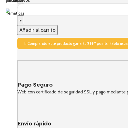
Recetas, consejos y
Añadir al carrito
MÁS
Comprando este producto ganarás
2
FFY points ! (Solo usua
Supermercado comida asiática
Condiciones de venta
Envío y devoluciones
Pago Seguro
Web con certificado de seguridad SSL y pago mediante 
Envío rápido