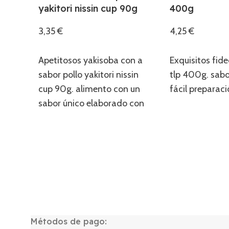
yakitori nissin cup 90g
400g
3,35
€
4,25
€
Añadir
Añadir
Apetitosos yakisoba con a
Exquisitos fid
sabor pollo yakitori nissin
tlp 400g. sabo
cup 90g. alimento con un
fácil preparaci
sabor único elaborado con
recetas tradicionales.
Métodos de pago: