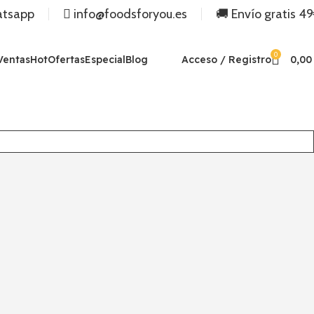
atsapp
info@foodsforyou.es
🚚 Envío gratis 4
0
Ventas
Hot
Ofertas
Especial
Blog
Acceso / Registro
0,0