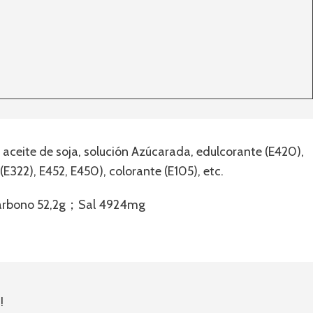
 aceite de soja, solución Azúcarada, edulcorante (E420),
322), E452, E450), colorante (E105), etc.
 carbono 52,2g；Sal 4924mg
!