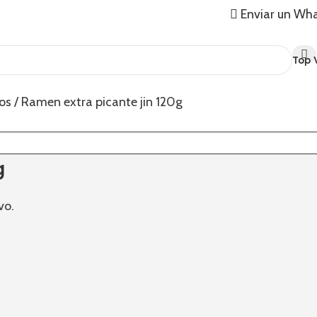
Enviar un Wh
Top 
eos
Ramen extra picante jin 120g
g
vo.