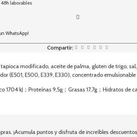
- 48h laborables
 un WhatsApp!
Compartir:
tapioca modificado, aceite de palma, gluten de trigo, sal,
dor (E501, E500, E339, E330), concentrado emulsionable (E
tico 1704 kJ；Proteínas 9,5g；Grasas 17,7g；Hidratos de
ras. ¡Acumula puntos y disfruta de increíbles descuentos