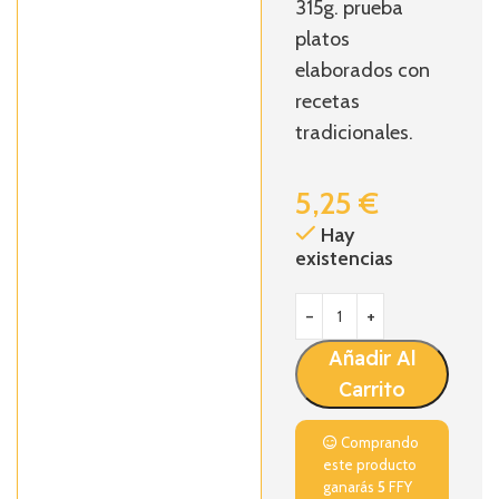
315g. prueba
platos
elaborados con
recetas
tradicionales.
5,25
€
Hay
existencias
Añadir Al
Carrito
Comprando
este producto
ganarás
5
FFY