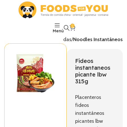
0
Menú
Inicio
Comidas Preparadas
Noodles Instantáneos
Fideos
instantaneos
picante lbw
315g
Placenteros
fideos
instantáneos
picantes lbw