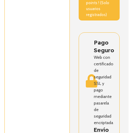
points ! (Solo
usuarios
registrados)
Pago
Seguro
Web con
certificado
de
seguridad
SSL y
pago
mediante
pasarela
de
seguridad
encriptada
Envío