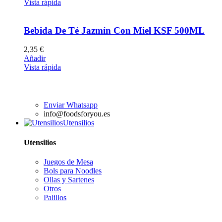
Vista rápida
Bebida De Té Jazmín Con Miel KSF 500ML
2,35
€
Añadir
Vista rápida
Enviar Whatsapp
info@foodsforyou.es
Utensilios
Utensilios
Juegos de Mesa
Bols para Noodles
Ollas y Sartenes
Otros
Palillos