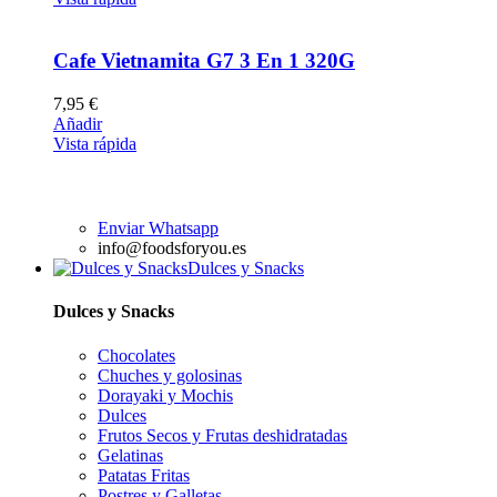
Cafe Vietnamita G7 3 En 1 320G
7,95
€
Añadir
Vista rápida
Enviar Whatsapp
info@foodsforyou.es
Dulces y Snacks
Dulces y Snacks
Chocolates
Chuches y golosinas
Dorayaki y Mochis
Dulces
Frutos Secos y Frutas deshidratadas
Gelatinas
Patatas Fritas
Postres y Galletas