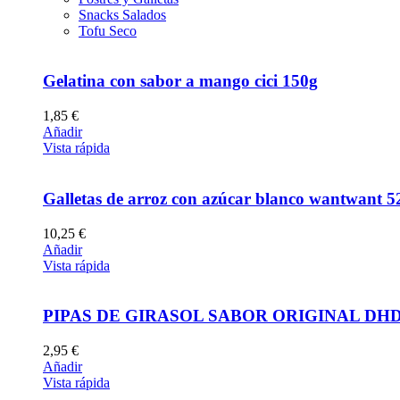
Snacks Salados
Tofu Seco
Gelatina con sabor a mango cici 150g
1,85
€
Añadir
Vista rápida
Galletas de arroz con azúcar blanco wantwant 5
10,25
€
Añadir
Vista rápida
PIPAS DE GIRASOL SABOR ORIGINAL DHD
2,95
€
Añadir
Vista rápida