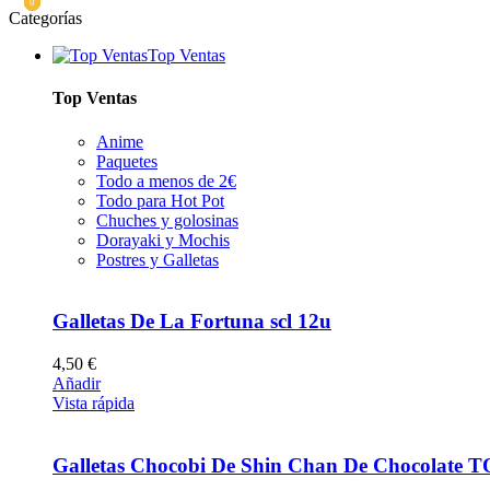
0
0
0
Categorías
Top Ventas
Top Ventas
Anime
Paquetes
Todo a menos de 2€
Todo para Hot Pot
Chuches y golosinas
Dorayaki y Mochis
Postres y Galletas
Galletas De La Fortuna scl 12u
4,50
€
Añadir
Vista rápida
Galletas Chocobi De Shin Chan De Chocolate