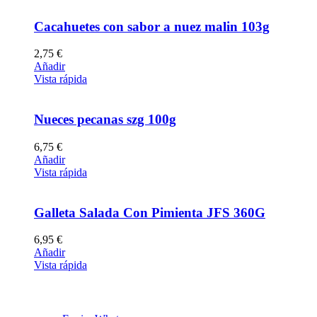
Cacahuetes con sabor a nuez malin 103g
2,75
€
Añadir
Vista rápida
Nueces pecanas szg 100g
6,75
€
Añadir
Vista rápida
Galleta Salada Con Pimienta JFS 360G
6,95
€
Añadir
Vista rápida