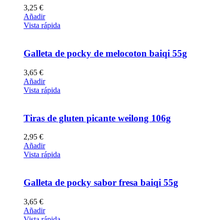
3,25
€
Añadir
Vista rápida
Galleta de pocky de melocoton baiqi 55g
3,65
€
Añadir
Vista rápida
Tiras de gluten picante weilong 106g
2,95
€
Añadir
Vista rápida
Galleta de pocky sabor fresa baiqi 55g
3,65
€
Añadir
Vista rápida