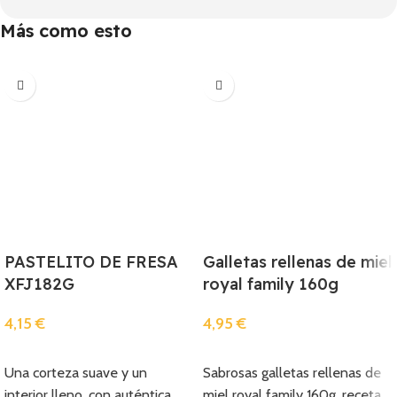
Más como esto
PASTELITO DE FRESA
Galletas rellenas de miel
XFJ182G
royal family 160g
4,15
€
4,95
€
Añadir
Añadir
Una corteza suave y un
Sabrosas galletas rellenas de
interior lleno, con auténtica
miel royal family 160g. receta