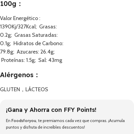
100g：
Valor Energético :
1390Kj/327Kcal; Grasas:
0.2g; Grasas Saturadas:
0.1g; Hidratos de Carbono:
79.8g; Azucares: 26.4g;
Proteínas: 1.5g; Sal: 43mg
Alérgenos：
GLUTEN，LÁCTEOS
¡Gana y Ahorra con FFY Points!
En
Foodsforyou
, te premiamos cada vez que compras. ¡Acumula
puntos y disfruta de increíbles descuentos!